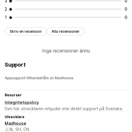
3
0
2
0
1
0
Skriv en recension
Alla recensioner
Inga recensioner ännu
Support
Appsupport tillhandahålls av Madhouse.
Resurser
Integritetspolicy
Den här utvecklaren erbjuder inte direkt support på Svenska.
Utvecklare
Madhouse
上海, SH, CN