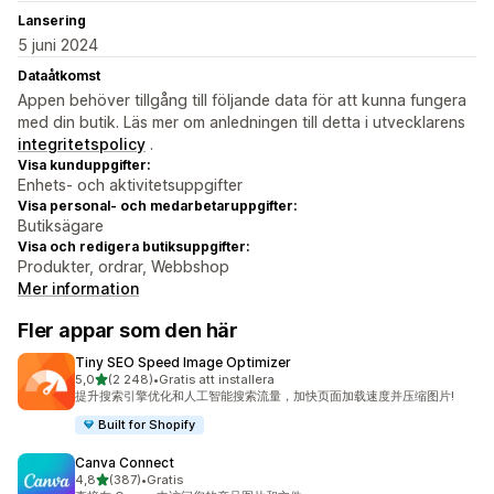
Lansering
5 juni 2024
Dataåtkomst
Appen behöver tillgång till följande data för att kunna fungera
med din butik. Läs mer om anledningen till detta i utvecklarens
integritetspolicy
.
Visa kunduppgifter:
Enhets- och aktivitetsuppgifter
Visa personal- och medarbetaruppgifter:
Butiksägare
Visa och redigera butiksuppgifter:
Produkter, ordrar, Webbshop
Mer information
Fler appar som den här
Tiny SEO Speed Image Optimizer
av 5 stjärnor
5,0
(2 248)
•
Gratis att installera
2248 recensioner totalt
提升搜索引擎优化和人工智能搜索流量，加快页面加载速度并压缩图片!
Built for Shopify
Canva Connect
av 5 stjärnor
4,8
(387)
•
Gratis
387 recensioner totalt