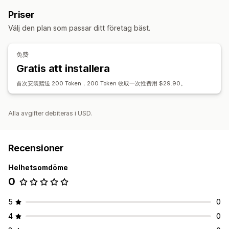
Priser
Välj den plan som passar ditt företag bäst.
免费
Gratis att installera
首次安装赠送 200 Token，200 Token 收取一次性费用 $29.90。
Alla avgifter debiteras i USD.
Recensioner
Helhetsomdöme
0
5
0
4
0