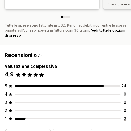
Prova gratuita 
Tutte le spese sono fatturate in USD. Per gli addebiti ricorrenti e le spese
basate sull’utilizzo ricevi una fattura ogni 30 giorni.
Vedi tutte le opzioni
di prezzo
Recensioni
(27)
Valutazione complessiva
4,9
5
24
4
0
3
0
2
0
1
3