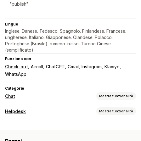
"publish"
Lingue
Inglese. Danese. Tedesco. Spagnolo. Finlandese. Francese.
ungherese. Italiano. Giapponese. Olandese. Polacco.
Portoghese (Brasile). rumeno. russo. Turcoe Cinese
(semplificato)
Funziona con
Check-out
Aircall
ChatGPT
Gmail
Instagram
Klaviyo
WhatsApp
Categorie
Chat
Mostra funzionalità
Messaggistica in tempo reale
Helpdesk
Mostra funzionalità
Chatbot basato sull’IA
Live Chat
SMS
Chat tramite email
Canali
Assistenza vocale
Videochiamate
Social media
Email
SMS
Live Chat
Chatbot
Telefono
Social media
Caricamento di file
Multilingua
Traduzione in tempo reale