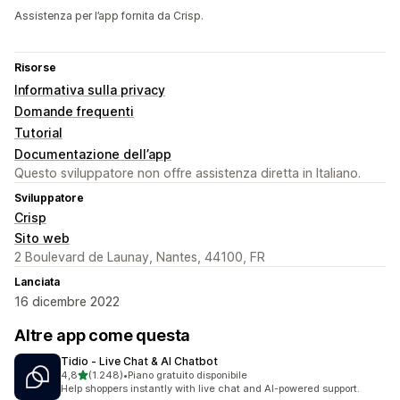
Assistenza per l’app fornita da Crisp.
Risorse
Informativa sulla privacy
Domande frequenti
Tutorial
Documentazione dell’app
Questo sviluppatore non offre assistenza diretta in Italiano.
Sviluppatore
Crisp
Sito web
2 Boulevard de Launay, Nantes, 44100, FR
Lanciata
16 dicembre 2022
Altre app come questa
Tidio ‑ Live Chat & AI Chatbot
stelle su 5
4,8
(1.248)
•
Piano gratuito disponibile
1248 recensioni totali
Help shoppers instantly with live chat and AI-powered support.