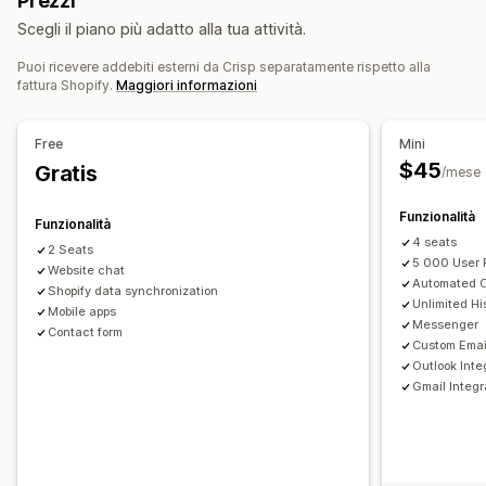
Prezzi
Self-service
Centro assistenza
Modulo di contatto
Notifiche push
Monitoraggio comportamentale
Scegli il piano più adatto alla tua attività.
Domande frequenti
Analisi degli agenti
Crittografia
Dati sui clienti
Puoi ricevere addebiti esterni da Crisp separatamente rispetto alla
Automazione dei flussi di lavoro
Risposte automatiche
fattura Shopify.
Maggiori informazioni
Risposta automatica
Modelli di risposta
Domande frequenti
Saluti
Prodotti consigliati
Risposte basate sull'IA
Riepiloghi basati sull’IA
Biglietti
Risposte rapide
Richieste di recensioni
Free
Mini
Casella di posta unificata
Assegnazione automatica
Aggiornamenti sugli ordini
Sondaggi
Invia trascrizione
$45
Gratis
/mese
Trigger basati su regole
Escalation
Aggiunta di tag
Personalizzazione
Rilevamento dello spam
Monitoraggio degli ordini
Funzionalità
Funzionalità
Colore e font
Emoji e adesivi
Finestra di chat
Notifiche personalizzate
Sondaggi di feedback
4 seats
2 Seats
Orario di lavoro
Messaggi di benvenuto
Pulsanti di chat
5 000 User P
Multilingua
Analisi
Report
Website chat
Automated C
Aggiunta di tag
Assegnazione della chat
Flussi di chat
Shopify data synchronization
Unlimited Hi
Mobile apps
Avatar degli agenti
Messenger
Contact form
Custom Emai
Outlook Inte
Gmail Integr