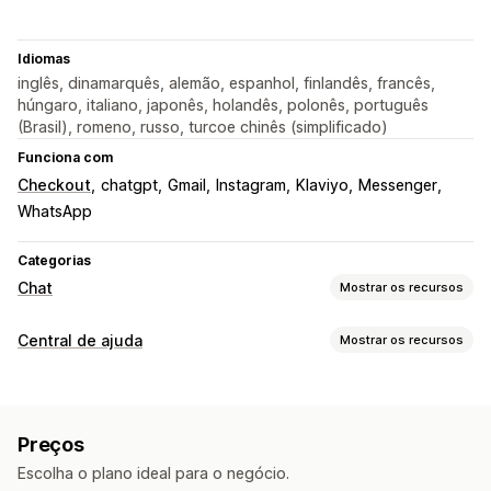
Idiomas
inglês, dinamarquês, alemão, espanhol, finlandês, francês,
húngaro, italiano, japonês, holandês, polonês, português
(Brasil), romeno, russo, turcoe chinês (simplificado)
Funciona com
Checkout
chatgpt
Gmail
Instagram
Klaviyo
Messenger
WhatsApp
Categorias
Chat
Mostrar os recursos
Mensagens em tempo real
Central de ajuda
Mostrar os recursos
Chatbots de IA
Chat em tempo real
SMS
Canais de vendas
Conversa por e-mail
Suporte para voz
E-mail
SMS
Chat em tempo real
Chatbot
Telefone
Chamadas por vídeo
Redes sociais
Upload de arquivo
Preços
Redes sociais
Autoatendimento
Central de ajuda
Em vários idiomas
Tradução em tempo real
Escolha o plano ideal para o negócio.
Formulário de contato
Perguntas frequentes
Notificações push
Rastreamento de comportamento