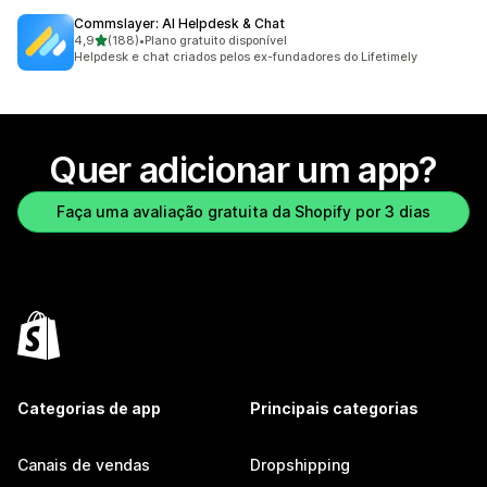
Commslayer: AI Helpdesk & Chat
de 5 estrelas
4,9
(188)
•
Plano gratuito disponível
188 avaliações ao todo
Helpdesk e chat criados pelos ex-fundadores do Lifetimely
Quer adicionar um app?
Faça uma avaliação gratuita da Shopify por 3 dias
Categorias de app
Principais categorias
Canais de vendas
Dropshipping