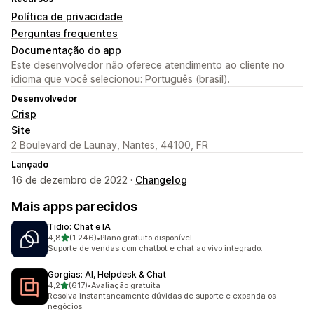
Política de privacidade
Perguntas frequentes
Documentação do app
Este desenvolvedor não oferece atendimento ao cliente no
idioma que você selecionou: Português (brasil).
Desenvolvedor
Crisp
Site
2 Boulevard de Launay, Nantes, 44100, FR
Lançado
16 de dezembro de 2022 ·
Changelog
Mais apps parecidos
Tidio: Chat e IA
de 5 estrelas
4,8
(1.246)
•
Plano gratuito disponível
1246 avaliações ao todo
Suporte de vendas com chatbot e chat ao vivo integrado.
Gorgias: AI, Helpdesk & Chat
de 5 estrelas
4,2
(617)
•
Avaliação gratuita
617 avaliações ao todo
Resolva instantaneamente dúvidas de suporte e expanda os
negócios.