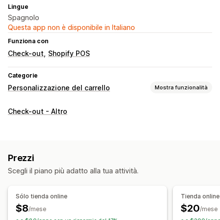
Lingue
Spagnolo
Questa app non è disponibile in Italiano
Funziona con
Check-out
Shopify POS
Categorie
Personalizzazione del carrello
Mostra funzionalità
Visualizzazione del carrello
Check-out - Altro
Carrello fisso
Personalizzazione del check-out
Note personalizzate
Prezzi
Scegli il piano più adatto alla tua attività.
Sólo tienda online
Tienda onlin
$8
$20
/mese
/mese