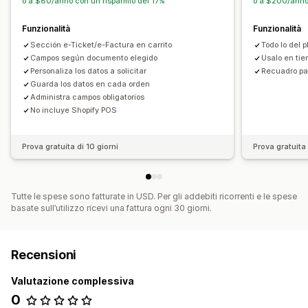
o a $80/anno con un risparmio del 17%
o a $200/anno 
Funzionalità
Funzionalità
Sección e-Ticket/e-Factura en carrito
Todo lo del p
Campos según documento elegido
Usalo en tie
Personaliza los datos a solicitar
Recuadro par
Guarda los datos en cada orden
Administra campos obligatorios
No incluye Shopify POS
Prova gratuita di 10 giorni
Prova gratuita 
Tutte le spese sono fatturate in USD. Per gli addebiti ricorrenti e le spese
basate sull’utilizzo ricevi una fattura ogni 30 giorni.
Recensioni
Valutazione complessiva
0