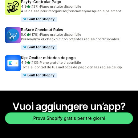
Payfy: Controlar Pago
stelle su 5
4,9
(137)
•
Piano gratuito disponibile
137 recensioni totali
À la caisse pour réorganiser/renommer/masquer le paiement.
Built for Shopify
BeSure Checkout Rules
stelle su 5
5,0
(176)
•
Piano gratuito disponibile
176 recensioni totali
Personaliza el checkout con potentes reglas condicionales
Built for Shopify
Kip: Ocultar métodos de pago
stelle su 5
4,9
(113)
•
Piano gratuito disponibile
113 recensioni totali
Toma el control de tus métodos de pago con las reglas de Kip.
Built for Shopify
Vuoi aggiungere un’app?
Prova Shopify gratis per tre giorni