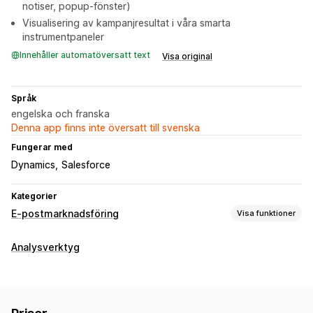
notiser, popup-fönster)
Visualisering av kampanjresultat i våra smarta
instrumentpaneler
Innehåller automatöversatt text
Visa original
Språk
engelska och franska
Denna app finns inte översatt till svenska
Fungerar med
Dynamics
Salesforce
Kategorier
E-postmarknadsföring
Visa funktioner
Kampanjtyper
Analysverktyg
E-postkampanjer
Sms-kampanjer
Push-meddelanden
Nyhetsbrev
Popup-fönster
Formulär
Landningssidor
Rabatter
Kampanjer
Mejl för merförsäljning