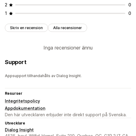
2
0
1
0
Skriv en recension
Alla recensioner
Inga recensioner ännu
Support
Appsupport tillhandahålls av Dialog Insight.
Resurser
Integritetspolicy
Appdokumentation
Den här utvecklaren erbjuder inte direkt support på Svenska.
Utvecklare
Dialog Insight
4535, boul. Wilfid-Hamel, Suite 210, Quebec, QC, G1P 2J7, CA