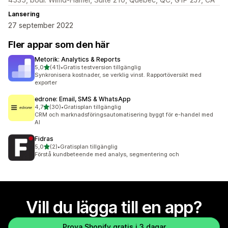
Lansering
27 september 2022
Fler appar som den här
Metorik: Analytics & Reports
av 5 stjärnor
5,0
(41)
•
Gratis testversion tillgänglig
41 recensioner totalt
Synkronisera kostnader, se verklig vinst. Rapportöversikt med
exporter
edrone: Email, SMS & WhatsApp
av 5 stjärnor
4,7
(30)
•
Gratisplan tillgänglig
30 recensioner totalt
CRM och marknadsföringsautomatisering byggt för e-handel med
AI
Fidras
av 5 stjärnor
5,0
(2)
•
Gratisplan tillgänglig
2 recensioner totalt
Förstå kundbeteende med analys, segmentering och
Vill du lägga till en app?
Prova Shopify gratis i 3 dagar