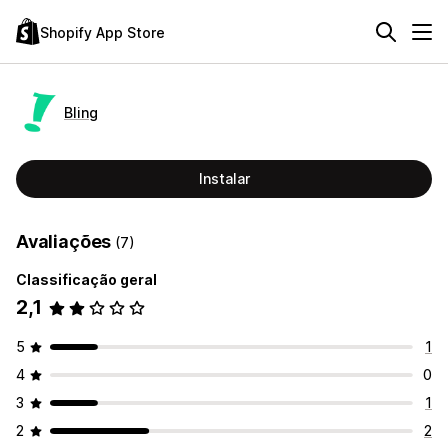
Shopify App Store
Bling
Instalar
Avaliações
(7)
Classificação geral
2,1
5
1
4
0
3
1
2
2