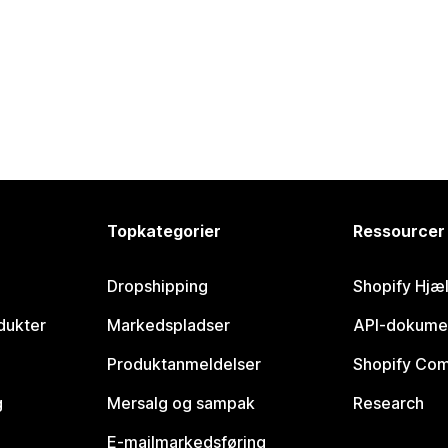
Topkategorier
Ressourcer
Dropshipping
Shopify Hjæ
dukter
Markedspladser
API-dokume
Produktanmeldelser
Shopify Co
g
Mersalg og sampak
Research
E-mailmarkedsføring