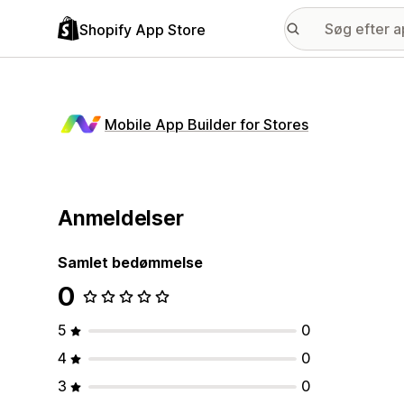
Shopify App Store
Mobile App Builder for Stores
Anmeldelser
Samlet bedømmelse
0
5
0
4
0
3
0