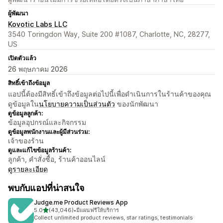
ผู้พัฒนา
Kovotic Labs LLC
3540 Toringdon Way, Suite 200 #1087, Charlotte, NC, 28277,
US
เปิดตัวแล้ว
26 พฤษภาคม 2026
สิทธิ์เข้าถึงข้อมูล
แอปนี้ต้องมีสิทธิ์เข้าถึงข้อมูลต่อไปนี้เพื่อดำเนินการในร้านค้าของคุณ
ดูข้อมูลใน
นโยบายความเป็นส่วนตัว
ของนักพัฒนา
ดูข้อมูลลูกค้า:
ข้อมูลอุปกรณ์และกิจกรรม
ดูข้อมูลพนักงานและผู้มีส่วนร่วม:
เจ้าของร้าน
ดูและแก้ไขข้อมูลร้านค้า:
ลูกค้า, คำสั่งซื้อ, ร้านค้าออนไลน์
ดูรายละเอียด
พบกับแอปที่น่าสนใจ
Judge.me Product Reviews App
เต็ม 5 ดาว
5.0
(43,046)
•
มีแผนฟรีให้บริการ
ทั้งหมด 43046 รีวิว
Collect unlimited product reviews, star ratings, testimonials