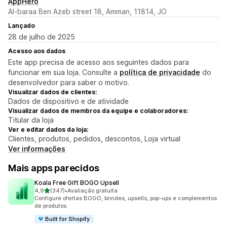
AppHero
Al-baraa Ben Azeb street 18, Amman, 11814, JO
Lançado
28 de julho de 2025
Acesso aos dados
Este app precisa de acesso aos seguintes dados para
funcionar em sua loja. Consulte a
política de privacidade
do
desenvolvedor para saber o motivo.
Visualizar dados de clientes:
Dados de dispositivo e de atividade
Visualizar dados de membros da equipe e colaboradores:
Titular da loja
Ver e editar dados da loja:
Clientes, produtos, pedidos, descontos, Loja virtual
Ver informações
Mais apps parecidos
Koala Free Gift BOGO Upsell
de 5 estrelas
4,9
(347)
•
Avaliação gratuita
347 avaliações ao todo
Configure ofertas BOGO, brindes, upsells, pop-ups e complementos
de produtos
Built for Shopify