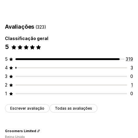
Barra de progresso
Carrinho de compras deslizante
Pop-ups
Em várias moedas
Em vários idiomas
Regras personalizadas
Avaliações
(323)
Ofertas e recomendações
Classificação geral
Brindes
Complementos de produto
5
5
319
4
3
3
0
2
1
1
0
Escrever avaliação
Todas as avaliações
Groomers Limited
Reino Unido