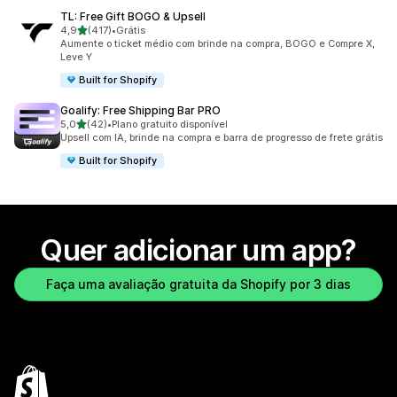
TL: Free Gift BOGO & Upsell
de 5 estrelas
4,9
(417)
•
Grátis
417 avaliações ao todo
Aumente o ticket médio com brinde na compra, BOGO e Compre X,
Leve Y
Built for Shopify
Goalify: Free Shipping Bar PRO
de 5 estrelas
5,0
(42)
•
Plano gratuito disponível
42 avaliações ao todo
Upsell com IA, brinde na compra e barra de progresso de frete grátis
Built for Shopify
Quer adicionar um app?
Faça uma avaliação gratuita da Shopify por 3 dias