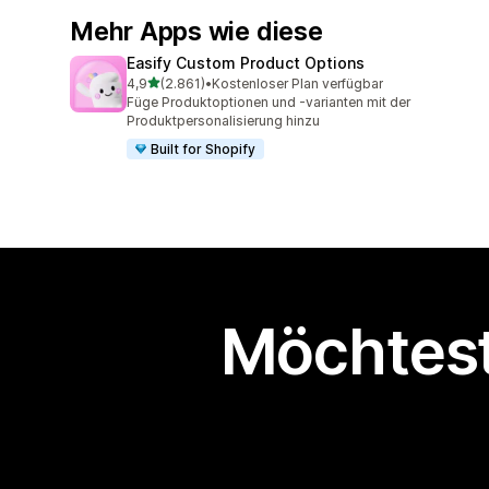
Mehr Apps wie diese
Easify Custom Product Options
von 5 Sternen
4,9
(2.861)
•
Kostenloser Plan verfügbar
2861 Rezensionen insgesamt
Füge Produktoptionen und -varianten mit der
Produktpersonalisierung hinzu
Built for Shopify
Möchtest