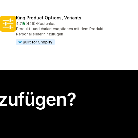
King Product Options, Variants
von 5 Sternen
4,7
(446)
•
Kostenlos
446 Rezensionen insgesamt
Produkt- und Variantenoptionen mit dem Produkt-
Personalisierer hinzufügen
Built for Shopify
nzufügen?