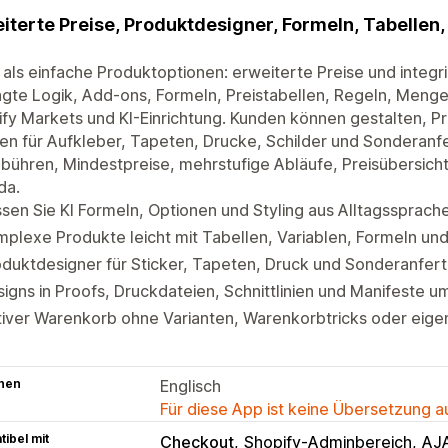
iterte Preise, Produktdesigner, Formeln, Tabellen,
als einfache Produktoptionen: erweiterte Preise und integr
gte Logik, Add-ons, Formeln, Preistabellen, Regeln, Men
fy Markets und KI-Einrichtung. Kunden können gestalten, P
en für Aufkleber, Tapeten, Drucke, Schilder und Sonderanfe
bühren, Mindestpreise, mehrstufige Abläufe, Preisübersic
da.
sen Sie KI Formeln, Optionen und Styling aus Alltagssprache
plexe Produkte leicht mit Tabellen, Variablen, Formeln un
duktdesigner für Sticker, Tapeten, Druck und Sonderanfer
igns in Proofs, Druckdateien, Schnittlinien und Manifeste 
tiver Warenkorb ohne Varianten, Warenkorbtricks oder eig
hen
Englisch
Für diese App ist keine Übersetzung 
ibel mit
Checkout
Shopify-Adminbereich
AJA