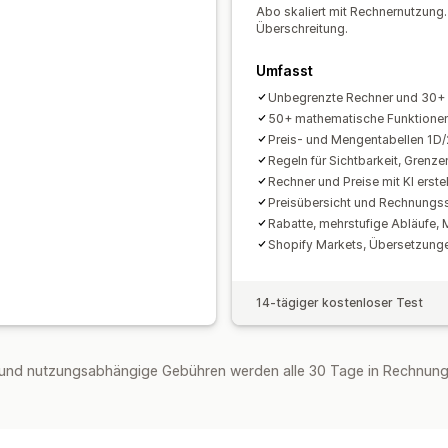
Abo skaliert mit Rechnernutzung. 
Benachrichtigungen über niedrige La
Überschreitung.
Ausverkaufte Artikel ausblenden
SKU
Umfasst
Bestandsverfügbarkeit
Anzeige der 
Unbegrenzte Rechner und 30+
Manuelle Updates
Automatische Upd
50+ mathematische Funktione
Preis- und Mengentabellen 1D
Regeln für Sichtbarkeit, Grenze
Rechner und Preise mit KI erste
Preisübersicht und Rechnung
Rabatte, mehrstufige Abläufe,
Shopify Markets, Übersetzung
14-tägiger kostenloser Test
und nutzungsabhängige Gebühren werden alle 30 Tage in Rechnung 