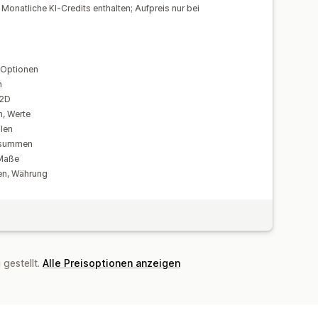
Monatliche KI-Credits enthalten; Aufpreis nur bei
gerbestände
-Verwaltung
verfügbaren Artikel
 Optionen
ates
n
/2D
n, Werte
llen
ssummen
 Maße
en, Währung
gestellt.
Alle Preisoptionen anzeigen