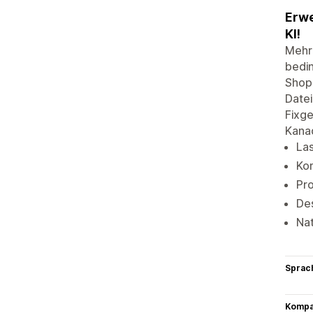
Erwe
KI!
Mehr 
bedin
Shopi
Datei
Fixge
Kana
Las
Kom
Pro
Des
Na
Sprac
Kompat