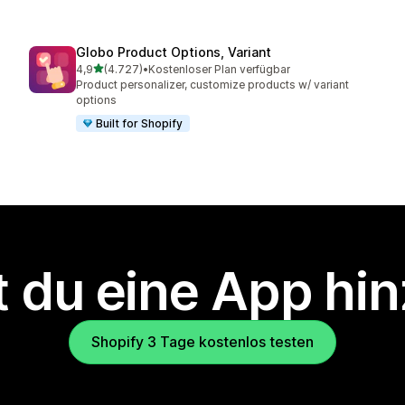
Globo Product Options, Variant
von 5 Sternen
4,9
(4.727)
•
Kostenloser Plan verfügbar
4727 Rezensionen insgesamt
Product personalizer, customize products w/ variant
options
Built for Shopify
 du eine App hi
Shopify 3 Tage kostenlos testen