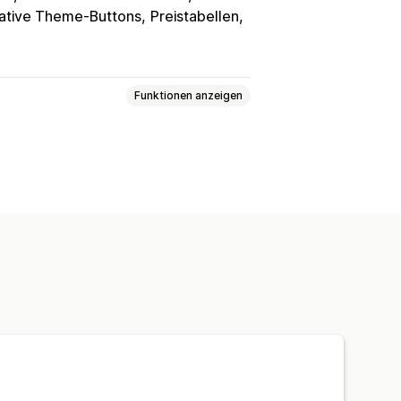
ative Theme-Buttons
Preistabellen
Funktionen anzeigen
e Logik
Schriftarten
Daten
oad
Mehrfachauswahl
Nummern
erter Text
Geschenkverpackung
iniertes HTML
Größentabellen
xport
Variantenanzeige
ung
Individuelle Preise
Add-ons
Variantenaufschläge
g
Prämienaufschläge