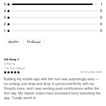
5
1
4
0
3
0
2
0
1
0
เขียนรีวิว
รีวิวทั้งหมด
Silk Rang
ปากีสถาน
1 วัน ในการใช้แอป
13 กรกฎาคม 2025
Building my mobile app with this tool was surprisingly easy —
no coding, just drag and drop. It synced perfectly with my
Shopify store, and I was sending push notifications within the
first day. My repeat orders have increased since launching the
app. Totally worth it!