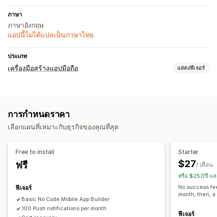
ภาษา
ภาษาอังกฤษ
แอปนี้ไม่ได้แปลเป็นภาษาไทย
ประเภท
เครื่องมือสร้างแอปมือถือ
แสดงฟีเจอร์
การปรับแต่ง
การออกแบบแอป
แบนเนอร์
หน้าแรก
การเข้าสู่ระบบ
การกำหนดราคา
หน้าตะกร้าสินค้า
หน้าสินค้า
เทมเพลต
เลือกแผนที่เหมาะกับธุรกิจของคุณที่สุด
เครื่องมือแก้ไขการลากและวาง
คอลเลกชัน
หลายสกุลเงิน
ตัวอย่างแบบเรียลไทม์
ซิงค์แบบเรียลไทม์
Free to install
Starter
การแจ้งเตือนแบบพุช
$27
ฟรี
/ เดือน
ตะกร้าสินค้าที่ยังไม่ชำระเงิน
การแจ้งเตือนอัตโนมัติ
หรือ $257/ปี แ
สินค้ากลับเข้าสต็อก
ปรับเปลี่ยนให้เหมาะกับแต่ละบุคคล
No success fe
ฟีเจอร์
month; then, a
การโปรโมท
Rich Media
ตามกำหนดเวลา
กลุ่มลูกค้า
Basic No Code Mobile App Builder
การแจ้งเตือนพนักงาน
100 Push notifications per month
ฟีเจอร์