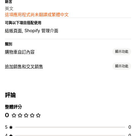
語言
英文
這項應用程式尚未翻譯成繁體中文
可與以下項目搭配使用
結帳頁面
Shopify 管理介面
類別
購物車自訂內容
顯示功能
購物車顯示畫面
追加銷售和交叉銷售
顯示功能
公告
購物車
自訂
追加銷售
公告列
買更多，省更多
額外費用
評論
銷售內容和建議
自訂結帳頁面
整體評分
免費贈品
捐款
0
5
0
4
0