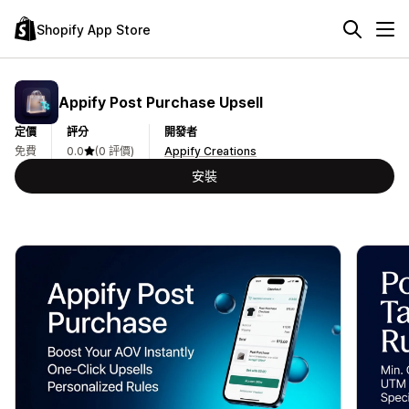
Shopify App Store
Appify Post Purchase Upsell
定價
評分
開發者
免費
0.0
(0 評價)
Appify Creations
安裝