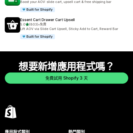
Boost your AOV: slide cart, upsell cart & free shipping bar
Built for Shopify
Essent Cart Drawer Cart Upsell
滿分 5 顆星
5.0
(803)
•
免費
共有 803 則評價
Lift AOV via Slide Cart Upsell, Sticky Add to Cart, Reward Bar
Built for Shopify
想要新增應用程式嗎？
免費試用 Shopify 3 天
應用程式類別
熱門類別