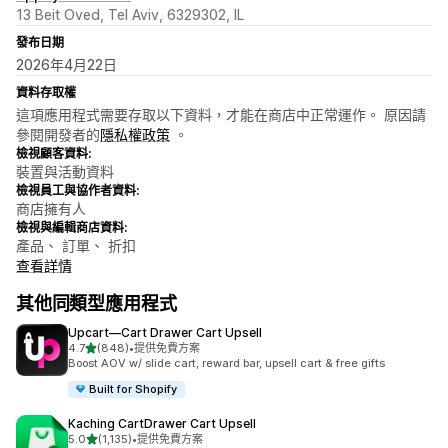
13 Beit Oved, Tel Aviv, 6329302, IL
發布日期
2026年4月22日
資料存取權
這項應用程式需要存取以下資料，才能在商店中正常運作。 原因請
參閱開發者的
隱私權政策
。
檢視顧客資料:
裝置與活動資料
檢視員工與協作者資料:
商店擁有人
檢視與編輯商店資料:
產品、 訂單、 折扣
查看詳情
其他同類型應用程式
Upcart—Cart Drawer Cart Upsell
滿分 5 顆星
4.7
(848)
•
提供免費方案
共有 848 則評價
Boost AOV w/ slide cart, reward bar, upsell cart & free gifts
Built for Shopify
Kaching CartDrawer Cart Upsell
滿分 5 顆星
5.0
(1,135)
•
提供免費方案
共有 1135 則評價