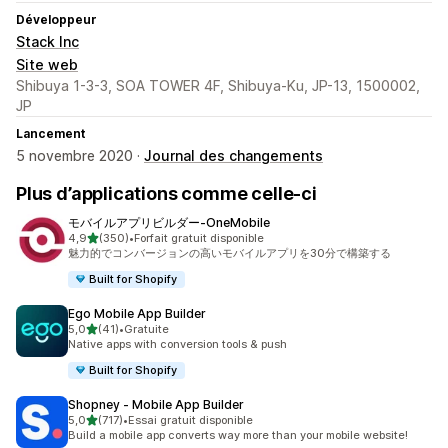
Développeur
Stack Inc
Site web
Shibuya 1-3-3, SOA TOWER 4F, Shibuya-Ku, JP-13, 1500002,
JP
Lancement
5 novembre 2020 ·
Journal des changements
Plus d’applications comme celle-ci
モバイルアプリビルダー‑OneMobile
étoile(s) sur 5
4,9
(350)
•
Forfait gratuit disponible
350 avis au total
魅力的でコンバージョンの高いモバイルアプリを30分で構築する
Built for Shopify
Ego Mobile App Builder
étoile(s) sur 5
5,0
(41)
•
Gratuite
41 avis au total
Native apps with conversion tools & push
Built for Shopify
Shopney ‑ Mobile App Builder
étoile(s) sur 5
5,0
(717)
•
Essai gratuit disponible
717 avis au total
Build a mobile app converts way more than your mobile website!