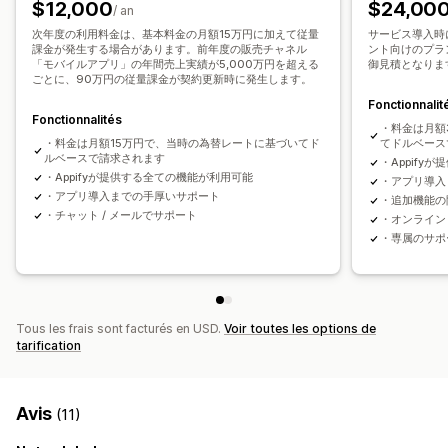
$12,000
$24,00
/ an
Programmation
Segments
次年度の利用料金は、基本料金の月額15万円に加えて従量
サービス導入時
課金が発生する場合があります。前年度の販売チャネル
ント向けのプラ
「モバイルアプリ」の年間売上実績が5,000万円を超える
御見積となりま
ごとに、90万円の従量課金が契約更新時に発生します。
Fonctionnalit
Fonctionnalités
・料金は月額
・料金は月額15万円で、当時の為替レートに基づいてド
てドルベース
ルベースで請求されます
・Appify
・Appifyが提供する全ての機能が利用可能
・アプリ導入
・アプリ導入までの手厚いサポート
・追加機能の
・チャット / メールでサポート
・オンライン（
・専属のサポ
Tous les frais sont facturés en USD.
Voir toutes les options de
tarification
Avis
(11)