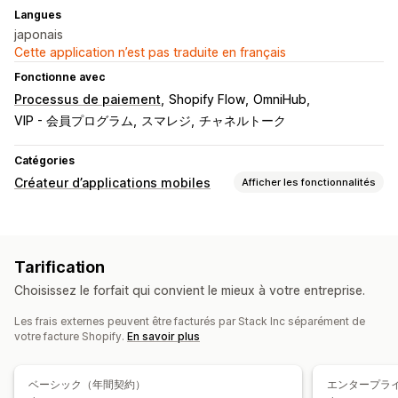
Langues
japonais
Cette application n’est pas traduite en français
Fonctionne avec
Processus de paiement
Shopify Flow
OmniHub
VIP - 会員プログラム
スマレジ
チャネルトーク
Catégories
Créateur d’applications mobiles
Afficher les fonctionnalités
Personnalisation
Création d’applications
Bannières
Page d’accueil
Tarification
Connexion
Page du panier
Pages de produit
Collections
Choisissez le forfait qui convient le mieux à votre entreprise.
Devises multiples
Multilingue
Prévisualisation en temps réel
Les frais externes peuvent être facturés par Stack Inc séparément de
votre facture Shopify.
En savoir plus
Synchronisation en temps réel
Notifications push
ベーシック（年間契約）
エンタープラ
Notifications automatiques
De retour en stock