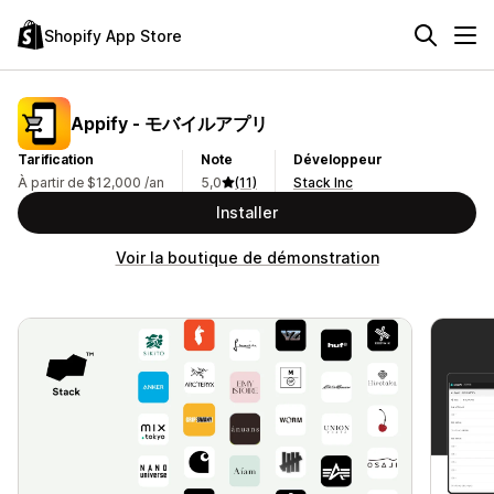
Shopify App Store
Appify ‑ モバイルアプリ
Tarification
Note
Développeur
À partir de $12,000 /an
5,0
(11)
Stack Inc
Installer
Voir la boutique de démonstration