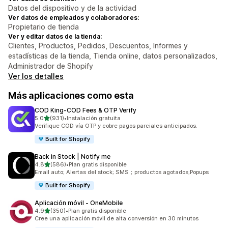
Datos del dispositivo y de la actividad
Ver datos de empleados y colaboradores:
Propietario de tienda
Ver y editar datos de la tienda:
Clientes, Productos, Pedidos, Descuentos, Informes y
estadísticas de la tienda, Tienda online, datos personalizados,
Administrador de Shopify
Ver los detalles
Más aplicaciones como esta
COD King‑COD Fees & OTP Verify
de 5 estrellas
5.0
(931)
•
Instalación gratuita
931 reseñas en total
Verifique COD vía OTP y cobre pagos parciales anticipados.
Built for Shopify
Back in Stock | Notify me
de 5 estrellas
4.8
(586)
•
Plan gratis disponible
586 reseñas en total
Email auto; Alertas del stock; SMS；productos agotados;Popups
Built for Shopify
Aplicación móvil ‑ OneMobile
de 5 estrellas
4.9
(350)
•
Plan gratis disponible
350 reseñas en total
Cree una aplicación móvil de alta conversión en 30 minutos