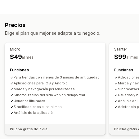
Diseño de aplicación
Banners
Página de inicio
Iniciar sesión
Página del carrito
Páginas de producto
Plantillas
Editor de arrastrar y soltar
Colecciones
Precios
Múltiples monedas
Múltiples idiomas
Elige el plan que mejor se adapte a tu negocio.
Vista previa en tiempo real
Sincronización en tiempo real
Notificaciones automáticas
Micro
Starter
Carrito abandonado
Notificaciones automáticas
$49
$99
al mes
al mes
Con personalización
Promociones
Funciones
Funciones
Elemento multimedia enriquecido
En programa
Para tiendas con menos de 3 meses de antigüedad
Aplicaciones
Segmentos
Notificaciones personalizadas
Aplicaciones para iOS y Android
Marca y nav
Marca y navegación personalizadas
Sincronizaci
Sincronización del sitio web en tiempo real
Usuarios y n
Usuarios ilimitados
Análisis de 
5 notificaciones push al mes
Asistencia p
Análisis de la aplicación
Prueba gratis de 7 día
Prueba gratis 