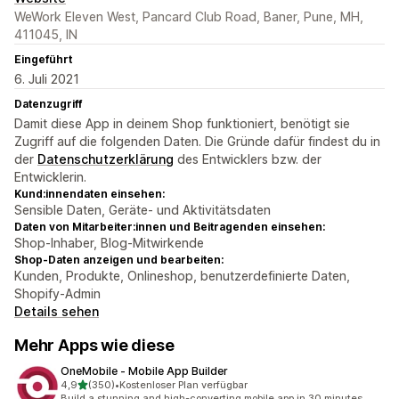
WeWork Eleven West, Pancard Club Road, Baner, Pune, MH,
411045, IN
Eingeführt
6. Juli 2021
Datenzugriff
Damit diese App in deinem Shop funktioniert, benötigt sie
Zugriff auf die folgenden Daten. Die Gründe dafür findest du in
der
Datenschutzerklärung
des Entwicklers bzw. der
Entwicklerin.
Kund:innendaten einsehen:
Sensible Daten, Geräte- und Aktivitätsdaten
Daten von Mitarbeiter:innen und Beitragenden einsehen:
Shop-Inhaber, Blog-Mitwirkende
Shop-Daten anzeigen und bearbeiten:
Kunden, Produkte, Onlineshop, benutzerdefinierte Daten,
Shopify-Admin
Details sehen
Mehr Apps wie diese
OneMobile ‑ Mobile App Builder
von 5 Sternen
4,9
(350)
•
Kostenloser Plan verfügbar
350 Rezensionen insgesamt
Build a stunning and high-converting mobile app in 30 minutes