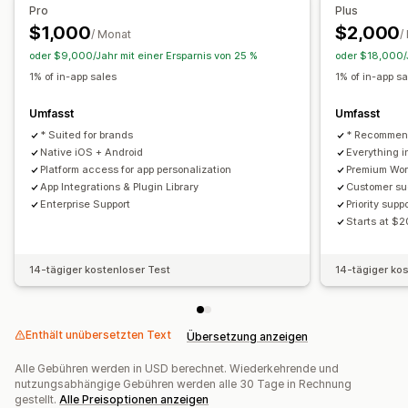
Pro
Plus
Push-Benachrichtigungen
$1,000
$2,000
/ Monat
/
Abgebrochener Warenkorb
oder $9,000/Jahr mit einer Ersparnis von 25 %
oder $18,000/J
Automatische Benachrichtigungen
Wieder auf Lager
1% of in-app sales
1% of in-app s
Werbeaktionen
Geplant
Umfasst
Umfasst
Benutzerdefinierte Benachrichtigungen
* Suited for brands
* Recommend
Native iOS + Android
Everything i
Platform access for app personalization
Premium Wor
App Integrations & Plugin Library
Customer s
Enterprise Support
Priority supp
Starts at $
14-tägiger kostenloser Test
14-tägiger ko
Enthält unübersetzten Text
Übersetzung anzeigen
Alle Gebühren werden in USD berechnet. Wiederkehrende und
nutzungsabhängige Gebühren werden alle 30 Tage in Rechnung
gestellt.
Alle Preisoptionen anzeigen