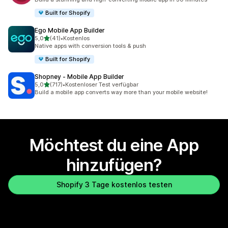
Built for Shopify
Ego Mobile App Builder
von 5 Sternen
5,0
(41)
•
Kostenlos
41 Rezensionen insgesamt
Native apps with conversion tools & push
Built for Shopify
Shopney ‑ Mobile App Builder
von 5 Sternen
5,0
(717)
•
Kostenloser Test verfügbar
717 Rezensionen insgesamt
Build a mobile app converts way more than your mobile website!
Möchtest du eine App
hinzufügen?
Shopify 3 Tage kostenlos testen