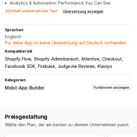
Analytics & Automation: Performance You Can See
Enthält unübersetzten Text
Übersetzung anzeigen
Sprachen
Englisch
Für diese App ist keine Übersetzung auf Deutsch vorhanden.
Kompatibel mit
Shopify Flow
Shopify-Adminbereich
Attentive
Checkout
Facebook SDK
Firebase
Judge.me Reviews
Klaviyo
Kategorien
Mobil-App-Builder
Funktionen anzeigen
Anpassung
App-Design
Banner
Startseite
Login
Warenkorbseite
Preisgestaltung
Produktseiten
Vorlagen
Drag-and-Drop-Editor
Wähle den Plan, der am besten zu deinem Unternehmen passt.
Kollektionen
Mehrere Währungen
Mehrere Sprachen
Vorschau in Echtzeit
Synchronisierung in Echtzeit