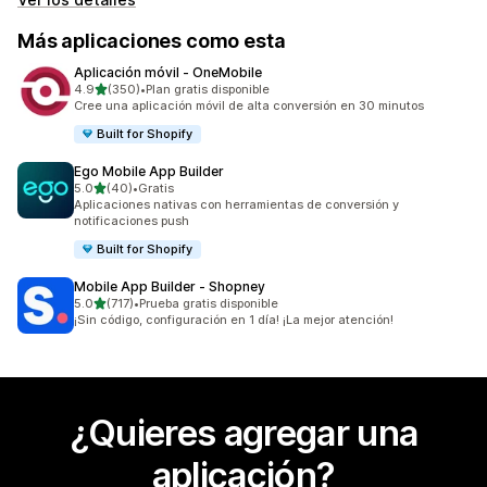
Más aplicaciones como esta
Aplicación móvil ‑ OneMobile
de 5 estrellas
4.9
(350)
•
Plan gratis disponible
350 reseñas en total
Cree una aplicación móvil de alta conversión en 30 minutos
Built for Shopify
Ego Mobile App Builder
de 5 estrellas
5.0
(40)
•
Gratis
40 reseñas en total
Aplicaciones nativas con herramientas de conversión y
notificaciones push
Built for Shopify
Mobile App Builder ‑ Shopney
de 5 estrellas
5.0
(717)
•
Prueba gratis disponible
717 reseñas en total
¡Sin código, configuración en 1 día! ¡La mejor atención!
¿Quieres agregar una
aplicación?