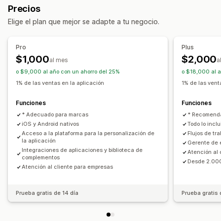
Precios
Iniciar sesión
Página del carrito
Páginas de producto
Elige el plan que mejor se adapte a tu negocio.
Plantillas
Editor de arrastrar y soltar
Colecciones
Múltiples monedas
Múltiples idiomas
Pro
Plus
Vista previa en tiempo real
Sincronización en tiempo real
$1,000
$2,000
al mes
a
Notificaciones automáticas
o $9,000 al año con un ahorro del 25%
o $18,000 al 
Carrito abandonado
Notificaciones automáticas
1% de las ventas en la aplicación
1% de las vent
Disponibilidad de existencias
Promociones
En programa
Funciones
Funciones
Notificaciones personalizadas
* Adecuado para marcas
* Recomenda
iOS y Android nativos
Todo lo incl
Acceso a la plataforma para la personalización de
Flujos de tr
la aplicación
Gerente de é
Integraciones de aplicaciones y biblioteca de
Atención al c
complementos
Desde 2.00
Atención al cliente para empresas
Prueba gratis de 14 día
Prueba gratis 