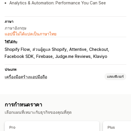
Analytics & Automation: Performance You Can See
ภาษา
ภาษาอังกฤษ
แอปนี้ไม่ได้แปลเป็นภาษาไทย
ใช้ได้กับ
Shopify Flow
ส่วนผู้ดูแล Shopify
Attentive
Checkout
Facebook SDK
Firebase
Judge.me Reviews
Klaviyo
ประเภท
เครื่องมือสร้างแอปมือถือ
แสดงฟีเจอร์
การปรับแต่ง
การออกแบบแอป
แบนเนอร์
หน้าแรก
การเข้าสู่ระบบ
การกำหนดราคา
หน้าตะกร้าสินค้า
หน้าสินค้า
เทมเพลต
เลือกแผนที่เหมาะกับธุรกิจของคุณที่สุด
เครื่องมือแก้ไขการลากและวาง
คอลเลกชัน
หลายสกุลเงิน
หลายภาษา
ตัวอย่างแบบเรียลไทม์
ซิงค์แบบเรียลไทม์
Pro
Plus