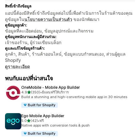
สิทธิ์เข้าถึงข้อมูล
แอปนี้ต้องมีสิทธิ์เข้าถึงข้อมูลต่อไปนี้เพื่อดำเนินการในร้านค้าของคุณ
ดูข้อมูลใน
นโยบายความเป็นส่วนตัว
ของนักพัฒนา
ดูข้อมูลลูกค้า:
ข้อมูลที่ละเอียดอ่อน, ข้อมูลอุปกรณ์และกิจกรรม
ดูข้อมูลพนักงานและผู้มีส่วนร่วม:
เจ้าของร้าน, ผู้ร่วมเขียนบล็อก
ดูและแก้ไขข้อมูลร้านค้า:
ลูกค้า, สินค้า, ร้านค้าออนไลน์, ข้อมูลแบบกำหนดเอง, ส่วนผู้ดูแล
Shopify
ดูรายละเอียด
พบกับแอปที่น่าสนใจ
OneMobile ‑ Mobile App Builder
เต็ม 5 ดาว
4.9
(350)
•
มีแผนฟรีให้บริการ
ทั้งหมด 350 รีวิว
Build a stunning and high-converting mobile app in 30 minutes
Built for Shopify
Ego Mobile App Builder
เต็ม 5 ดาว
5.0
(42)
•
ฟรี
ทั้งหมด 42 รีวิว
Native apps with conversion tools & push
Built for Shopify