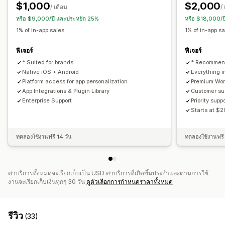
การแจ้งเตือนแบบพุช
$1,000
$2,000
/ เดือน
/
ตะกร้าสินค้าที่ยังไม่ชำระเงิน
การแจ้งเตือนอัตโนมัติ
หรือ $9,000/ปี และประหยัด 25%
หรือ $18,000/ป
สินค้ากลับเข้าสต็อก
การโปรโมท
ตามกำหนดเวลา
1% of in-app sales
1% of in-app s
การแจ้งเตือนพนักงาน
ฟีเจอร์
ฟีเจอร์
* Suited for brands
* Recommend
Native iOS + Android
Everything i
Platform access for app personalization
Premium Wor
App Integrations & Plugin Library
Customer s
Enterprise Support
Priority supp
Starts at $
ทดลองใช้งานฟรี 14 วัน
ทดลองใช้งานฟรี 
ค่าบริการทั้งหมดจะเรียกเก็บเป็น USD ค่าบริการที่เกิดขึ้นประจำและตามการใช้
งานจะเรียกเก็บเงินทุกๆ 30 วัน
ดูตัวเลือกการกำหนดราคาทั้งหมด
รีวิว
(33)