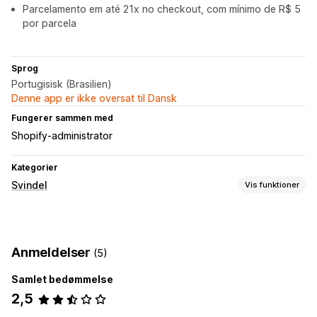
Parcelamento em até 21x no checkout, com mínimo de R$ 5
por parcela
Sprog
Portugisisk (Brasilien)
Denne app er ikke oversat til Dansk
Fungerer sammen med
Shopify-administrator
Kategorier
Svindel
Vis funktioner
Svindeltyper
Betalinger
Anmeldelser
(5)
Forebyggelsesværktøjer
Samlet bedømmelse
Validering af ordre
AI-drevet registrering
2,5
Underretninger og analyse