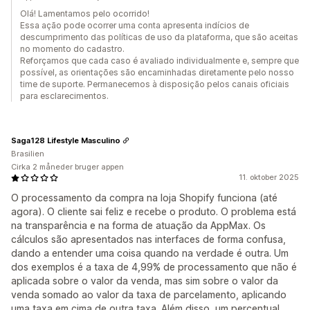
Olá! Lamentamos pelo ocorrido!
Essa ação pode ocorrer uma conta apresenta indícios de
descumprimento das políticas de uso da plataforma, que são aceitas
no momento do cadastro.
Reforçamos que cada caso é avaliado individualmente e, sempre que
possível, as orientações são encaminhadas diretamente pelo nosso
time de suporte. Permanecemos à disposição pelos canais oficiais
para esclarecimentos.
Saga128 Lifestyle Masculino
Brasilien
Cirka 2 måneder bruger appen
11. oktober 2025
O processamento da compra na loja Shopify funciona (até
agora). O cliente sai feliz e recebe o produto. O problema está
na transparência e na forma de atuação da AppMax. Os
cálculos são apresentados nas interfaces de forma confusa,
dando a entender uma coisa quando na verdade é outra. Um
dos exemplos é a taxa de 4,99% de processamento que não é
aplicada sobre o valor da venda, mas sim sobre o valor da
venda somado ao valor da taxa de parcelamento, aplicando
uma taxa em cima de outra taxa. Além disso, um percentual