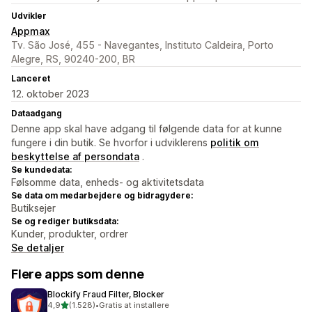
Udvikler
Appmax
Tv. São José, 455 - Navegantes, Instituto Caldeira, Porto
Alegre, RS, 90240-200, BR
Lanceret
12. oktober 2023
Dataadgang
Denne app skal have adgang til følgende data for at kunne
fungere i din butik. Se hvorfor i udviklerens
politik om
beskyttelse af persondata
.
Se kundedata:
Følsomme data, enheds- og aktivitetsdata
Se data om medarbejdere og bidragydere:
Butiksejer
Se og rediger butiksdata:
Kunder, produkter, ordrer
Se detaljer
Flere apps som denne
Blockify Fraud Filter, Blocker
ud af 5 stjerner
4,9
(1.528)
•
Gratis at installere
1528 anmeldelser i alt