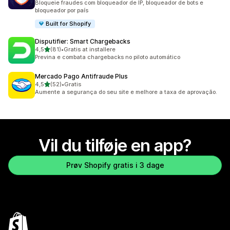
Bloqueie fraudes com bloqueador de IP, bloqueador de bots e
bloqueador por país
Built for Shopify
Disputifier: Smart Chargebacks
ud af 5 stjerner
4,5
(81)
•
Gratis at installere
81 anmeldelser i alt
Previna e combata chargebacks no piloto automático
Mercado Pago Antifraude Plus
ud af 5 stjerner
4,5
(52)
•
Gratis
52 anmeldelser i alt
Aumente a segurança do seu site e melhore a taxa de aprovação.
Vil du tilføje en app?
Prøv Shopify gratis i 3 dage