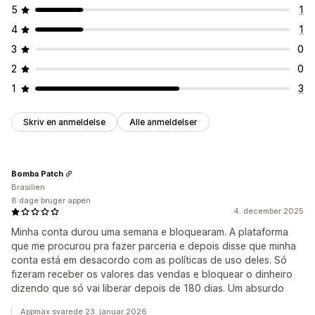
Tilpassede underretninger
5
1
4
1
3
0
2
0
1
3
Skriv en anmeldelse
Alle anmeldelser
Bomba Patch
Brasilien
8 dage bruger appen
4. december 2025
Minha conta durou uma semana e bloquearam. A plataforma
que me procurou pra fazer parceria e depois disse que minha
conta está em desacordo com as políticas de uso deles. Só
fizeram receber os valores das vendas e bloquear o dinheiro
dizendo que só vai liberar depois de 180 dias. Um absurdo
Appmax svarede 23. januar 2026