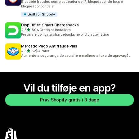
Bloqueie fraudes com bloqueador de IP, bloqueador de bots e
bloqueador por país
Built for Shopify
Disputifier: Smart Chargebacks
ud af 5 stjerner
4,5
(80)
•
Gratis at installere
80 anmeldelser i alt
Previna e combata chargebacks no piloto automático
Mercado Pago Antifraude Plus
ud af 5 stjerner
4,5
(52)
•
Gratis
52 anmeldelser i alt
Aumente a segurança do seu site e melhore a taxa de aprovação.
Vil du tilføje en app?
Prøv Shopify gratis i 3 dage