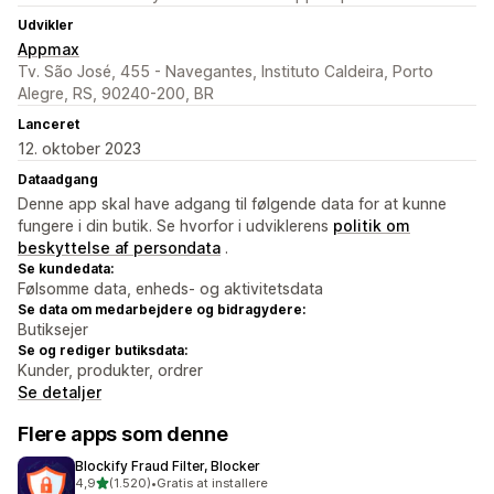
Udvikler
Appmax
Tv. São José, 455 - Navegantes, Instituto Caldeira, Porto
Alegre, RS, 90240-200, BR
Lanceret
12. oktober 2023
Dataadgang
Denne app skal have adgang til følgende data for at kunne
fungere i din butik. Se hvorfor i udviklerens
politik om
beskyttelse af persondata
.
Se kundedata:
Følsomme data, enheds- og aktivitetsdata
Se data om medarbejdere og bidragydere:
Butiksejer
Se og rediger butiksdata:
Kunder, produkter, ordrer
Se detaljer
Flere apps som denne
Blockify Fraud Filter, Blocker
ud af 5 stjerner
4,9
(1.520)
•
Gratis at installere
1520 anmeldelser i alt