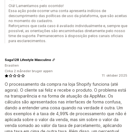
Olá! Lamentamos pelo ocorrido!
Essa ação pode ocorrer uma conta apresenta indícios de
descumprimento das políticas de uso da plataforma, que são aceitas
no momento do cadastro.
Reforçamos que cada caso é avaliado individualmente e, sempre que
possível, as orientações são encaminhadas diretamente pelo nosso
time de suporte. Permanecemos à disposição pelos canais oficiais
para esclarecimentos.
Saga128 Lifestyle Masculino
Brasilien
Cirka 2 måneder bruger appen
11. oktober 2025
O processamento da compra na loja Shopify funciona (até
agora). O cliente sai feliz e recebe o produto. O problema está
na transparência e na forma de atuação da AppMax. Os
cálculos são apresentados nas interfaces de forma confusa,
dando a entender uma coisa quando na verdade é outra. Um
dos exemplos é a taxa de 4,99% de processamento que não é
aplicada sobre o valor da venda, mas sim sobre o valor da
venda somado ao valor da taxa de parcelamento, aplicando
uma taxa em cima de outra taxa. Além disso, um percentual