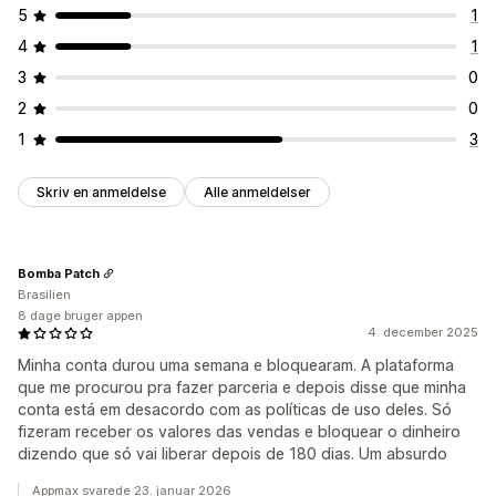
Tilpassede underretninger
5
1
4
1
3
0
2
0
1
3
Skriv en anmeldelse
Alle anmeldelser
Bomba Patch
Brasilien
8 dage bruger appen
4. december 2025
Minha conta durou uma semana e bloquearam. A plataforma
que me procurou pra fazer parceria e depois disse que minha
conta está em desacordo com as políticas de uso deles. Só
fizeram receber os valores das vendas e bloquear o dinheiro
dizendo que só vai liberar depois de 180 dias. Um absurdo
Appmax svarede 23. januar 2026