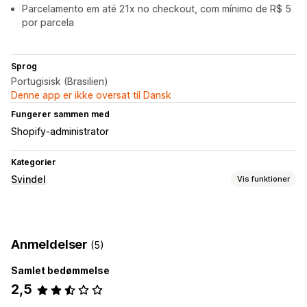
Parcelamento em até 21x no checkout, com mínimo de R$ 5
por parcela
Sprog
Portugisisk (Brasilien)
Denne app er ikke oversat til Dansk
Fungerer sammen med
Shopify-administrator
Kategorier
Svindel
Vis funktioner
Svindeltyper
Betalinger
Anmeldelser
(5)
Forebyggelsesværktøjer
Samlet bedømmelse
Validering af ordre
AI-drevet registrering
2,5
Underretninger og analyse