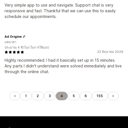
Very simple app to use and navigate. Support chat is very
responsive and fast. Thankful that we can use this to easily
schedule our appointments.
Ad Origine
แคนาดา
ประมาณ 4 ชั่วโมง ในการใช้แอป
22 มิถุนายน 2026
Highly recommended. I had it basically set up in 15 minutes.
Any parts I didn't understand were solved immediately and live
through the online chat.
1
2
3
4
5
6
155