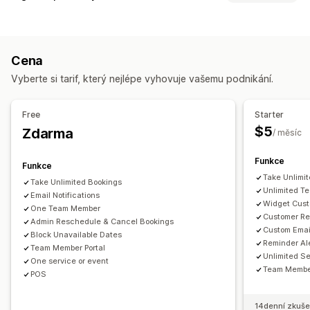
Schůzky
Pronájmy
Kurzy
Služby
Rezervace
Prezenční
Typy produktů
Online
Vlastní události
Kurzy
Videa
Vlastní
Správa rezervací
Cena
Správa stahování
Kalendář
Plánování
Termíny
Blokovaní dat
Více rezervací
Vyberte si tarif, který nejlépe vyhovuje vašemu podnikání.
Doručování e-mailů
Analytika
Vlastní odkazy
Rušení rezervací
Kapacitní limity
Prodej vstupenek
Přihlašování na akcích
Synchronizace dat
Free
Starter
Aktualizace v reálném čase
E-mailová oznámení
$5
Zdarma
/ měsíc
Notifikace pomocí SMS
Více jazyků
Více lokalit
Platby
Funkce
Zálohy
Správa zaměstnanců
Funkce
Take Unlimi
Take Unlimited Bookings
Přizpůsobení
Unlimited T
Email Notifications
Widget Cust
Rezervační stránky
Kalendářní widget
Vlastní vstupenky
One Team Member
Customer Re
Admin Reschedule & Cancel Bookings
Vlastní formuláře
Vlastní notifikace
Prosazování značky
Custom Emai
Block Unavailable Dates
Vlastní CSS
Reminder Al
Team Member Portal
Unlimited S
One service or event
Team Member
POS
14denní zkuše