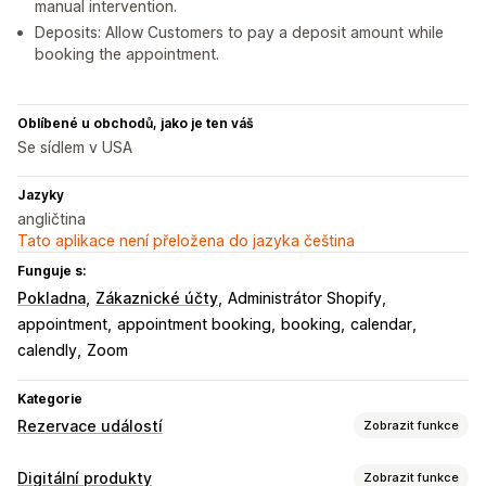
manual intervention.
Deposits: Allow Customers to pay a deposit amount while
booking the appointment.
Oblíbené u obchodů, jako je ten váš
Se sídlem v USA
Jazyky
angličtina
Tato aplikace není přeložena do jazyka čeština
Funguje s:
Pokladna
Zákaznické účty
Administrátor Shopify
appointment
appointment booking
booking
calendar
calendly
Zoom
Kategorie
Rezervace událostí
Zobrazit funkce
Typ akce
Digitální produkty
Zobrazit funkce