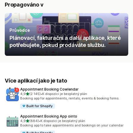
Propagováno v
Průvodce
Plánovací, fakturační a další aplikace, které
potřebujete, pokud prodáváte službu.
Více aplikací jako je tato
Appointment Booking Cowlendar
z 5 hvězd
4,9
(2 145)
•
K dispozici je bezplatný plán
Celkový počet recenzí: 2145
Booking app for appointments, rentals, events & booking forms.
Built for Shopify
Appointment Booking App ointo
z 5 hvězd
4,9
(884)
•
K dispozici je bezplatný plán
Celkový počet recenzí: 884
Booking app to take appointments and bookings on your calendar
Built for Shopify