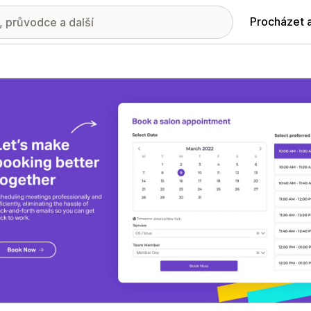
Procházet 
ie propagovaných obrázků