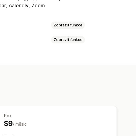
dar
calendly
Zoom
Zobrazit funkce
Zobrazit funkce
zervace
Prezenční
Online
ní dat
Více rezervací
í odkazy
dej vstupenek
 dat
Aktualizace v reálném čase
ocí SMS
Více jazyků
Více lokalit
Pro
$9
/ měsíc
t
Vlastní vstupenky