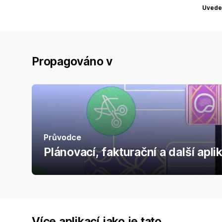
Uvede
Propagováno v
Průvodce
Plánovací, fakturační a další apl
Více aplikací jako je tato