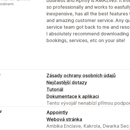
business and Apntly is AMAZING. It int
hodinami
so professionally and works to easfully w
inexpensive, has all the best features
and amazing customer service. Any qu
service team got back to me and resolv
I absolutely recommend downloading t
bookings, services, etc on your site!
e
Zásady ochrany osobních údajů
Nejčastější dotazy
Tutoriál
Dokumentace k aplikaci
Tento vývojář nenabízí přímou podpor
ř
Appointly
Webová stránka
Ambika Enclave, Kakrola, Dwarka Sec-