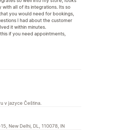
egrates so well into my store, looks
ith all of its integrations. Its so
 that you would need for bookings,
estions I had about the customer
ed it within minutes.
his if you need appointments,
u v jazyce Čeština.
15, New Delhi, DL, 110078, IN