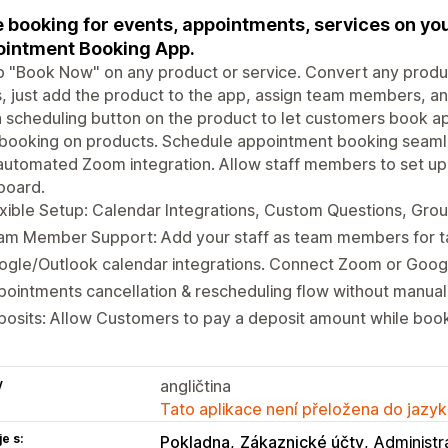
 booking for events, appointments, services on yo
intment Booking App.
 "Book Now" on any product or service. Convert any produc
, just add the product to the app, assign team members, and 
 scheduling button on the product to let customers book ap
booking on products. Schedule appointment booking seamles
automated Zoom integration. Allow staff members to set up 
board.
xible Setup: Calendar Integrations, Custom Questions, Gro
am Member Support: Add your staff as team members for ta
ogle/Outlook calendar integrations. Connect Zoom or Goog
ointments cancellation & rescheduling flow without manual 
osits: Allow Customers to pay a deposit amount while boo
y
angličtina
Tato aplikace není přeložena do jazyk
e s:
Pokladna
Zákaznické účty
Administr