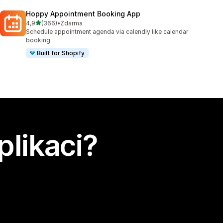
Hoppy Appointment Booking App
z 5 hvězd
4,9
(366)
•
Zdarma
Celkový počet recenzí: 366
Schedule appointment agenda via calendly like calendar
booking
Built for Shopify
plikaci?