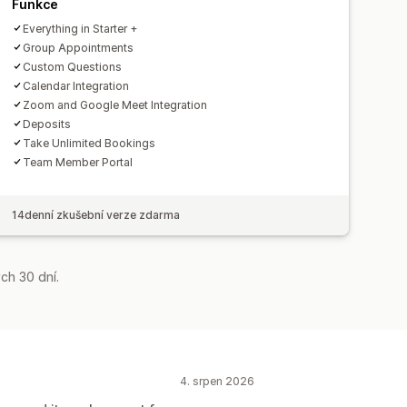
Prosazování značky
Vlastní CSS
Funkce
Everything in Starter +
Group Appointments
Custom Questions
Calendar Integration
Zoom and Google Meet Integration
Deposits
Take Unlimited Bookings
Team Member Portal
14denní zkušební verze zdarma
ch 30 dní.
4. srpen 2026