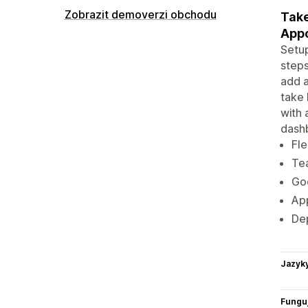
Zobrazit demoverzi obchodu
Take
Appo
Setup
steps
add a
take 
with 
dash
Fle
Te
Go
App
Dep
Jazyk
Funguj