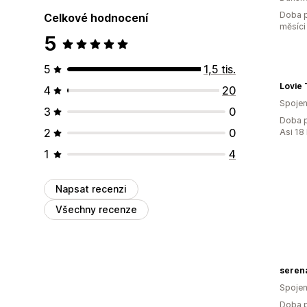
Doba p
Celkové hodnocení
měsíci
5
5
1,5 tis.
Lovie 
4
20
Spojen
3
0
Doba p
2
0
Asi 18
1
4
Napsat recenzi
Všechny recenze
seren
Spojen
Doba p