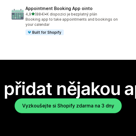
Appointment Booking App ointo
z 5 hvězd
4,9
(884)
•
K dispozici je bezplatný plán
Celkový počet recenzí: 884
Booking app to take appointments and bookings on
your calendar
Built for Shopify
přidat nějakou a
Vyzkoušejte si Shopify zdarma na 3 dny