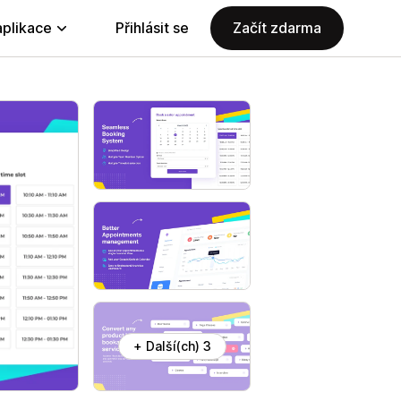
aplikace
Přihlásit se
Začít zdarma
+ Další(ch) 3