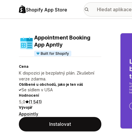
Shopify App Store
Galer
Appointment Booking
App Apntly
Built for Shopify
Cena
K dispozici je bezplatný plán. Zkušební
verze zdarma.
Oblíbené u obchodů, jako je ten váš
Se sídlem v USA
Hodnocení
5,0
(1 541)
Vývojář
Appointly
Instalovat