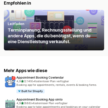
Empfohlen in
Leitfaden
Terminplanung, Rechnungsstellung und
andere Apps, die du benötigst, wenn du
eine Dienstleistung verkaufst.
Mehr Apps wie diese
Appointment Booking Cowlendar
von 5 Sternen
4,9
(2.149)
•
Kostenloser Plan verfügbar
2149 Rezensionen insgesamt
Booking app for appointments, rentals, events & booking forms.
Built for Shopify
Appointment Booking App ointo
von 5 Sternen
4,9
(886)
•
Kostenloser Plan verfügbar
886 Rezensionen insgesamt
Booking app to take appointments and bookings on your calendar