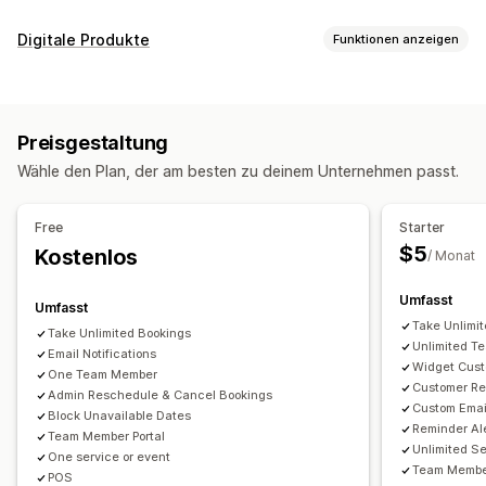
Eventart
Digitale Produkte
Funktionen anzeigen
Termine
Verleih
Kurse
Dienstleistungen
Reservierungen
Produkttypen
Persönlich
Online
Benutzerdefinierte Events
Kurse
Videos
Benutzerdefiniert
Buchungsverwaltung
Preisgestaltung
Download-Management
Kalender
Planung
Zeitfenster
Sperrdaten
Wähle den Plan, der am besten zu deinem Unternehmen passt.
E-Mail-Zustellung
Analysen
Benutzerdefiniertes Links
Mehrfachbuchungen
Buchung stornieren
Kapazitätsgrenzen
Tickets
Check-in für Event
Free
Starter
Datensynchronisierung
Updates in Echtzeit
$5
Kostenlos
/ Monat
E-Mail-Benachrichtigungen
SMS-Benachrichtigungen
Umfasst
Mehrere Sprachen
Mehrere Standorte
Zahlungen
Umfasst
Take Unlimi
Anzahlungen
Mitarbeiterverwaltung
Take Unlimited Bookings
Unlimited T
Email Notifications
Widget Cust
Anpassung
One Team Member
Customer Re
Admin Reschedule & Cancel Bookings
Buchungsseiten
Kalender-Widget
Custom Emai
Block Unavailable Dates
Benutzerdefinierte Tickets
Benutzerdefinierte Formulare
Reminder Al
Team Member Portal
Unlimited S
Benutzerdefinierte Benachrichtigungen
Branding
One service or event
Team Member
POS
Benutzerdefiniertes CSS