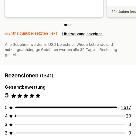
14-tägiger ko
Enthält unübersetzten Text
Übersetzung anzeigen
Alle Gebühren werden in USD berechnet. Wiederkehrende und
nutzungsabhängige Gebühren werden alle 30 Tage in Rechnung
gestellt.
Rezensionen
(1.541)
Gesamtbewertung
5
5
1.517
4
20
3
0
2
0