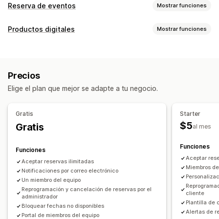
Reserva de eventos
Mostrar funciones
Tipo de evento
Productos digitales
Mostrar funciones
Citas
Alquileres
Clases
Servicios
Reservas
En persona
Tipos de producto
En línea
Eventos personalizados
Cursos
Videos
Personalizado
Gestión de reservas
Precios
Gestión de descargas
Calendario
Cronogramas
Franjas horarias
Elige el plan que mejor se adapte a tu negocio.
Entrega de correo electrónico
Informes y estadísticas
Fechas bloqueadas
Reserva múltiple
Cancelar reserva
Enlaces personalizados
Límites de capacidad
Venta de tickets
Gratis
Starter
Registro de eventos
Sincronización de datos
$5
Gratis
al mes
Actualizaciones en tiempo real
Funciones
Notificaciones de correo electrónico
Funciones
Aceptar rese
Notificaciones de SMS
Múltiples idiomas
Aceptar reservas ilimitadas
Miembros del
Notificaciones por correo electrónico
Múltiples sucursales
Pagos
Depósitos
Personalizac
Un miembro del equipo
Gestión de personal
Reprogramac
Reprogramación y cancelación de reservas por el
cliente
administrador
Plantilla de
Personalización
Bloquear fechas no disponibles
Alertas de r
Portal de miembros del equipo
Páginas de reserva
Widget de calendario