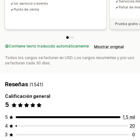
Servicios il
Un servicio o evento
Tickets personalizados
Formularios personalizados
Portal de mi
Punto de venta
Notificaciones personalizadas
Promoción de marca
CSS personalizado
Prueba gratis 
Contiene texto traducido automáticamente
Mostrar original
Todos los cargos se facturan en USD. Los cargos recurrentes y por uso
se facturan cada 30 días.
Reseñas
(1.541)
Calificación general
5
5
1,5 mil
4
20
3
0