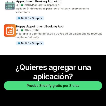
Appointment Booking App ointo
de 5 estrellas
4.9
(886)
•
Plan gratis disponible
886 reseñas en total
Aplicación de reservas para recibir citas y reservas en tu
calendario
Built for Shopify
Hoppy Appointment Booking App
de 5 estrellas
4.9
(367)
•
Gratis
367 reseñas en total
Programa la agenda de citas a través de un calendario de reservas
similar a Calendly
Built for Shopify
¿Quieres agregar una
aplicación?
Prueba Shopify gratis por 3 días