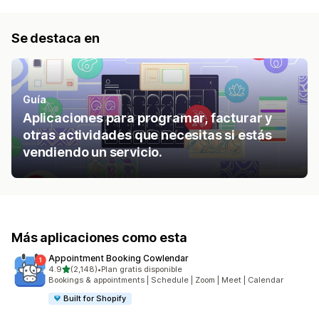
Se destaca en
Guía
Aplicaciones para programar, facturar y
otras actividades que necesitas si estás
vendiendo un servicio.
Más aplicaciones como esta
Appointment Booking Cowlendar
de 5 estrellas
4.9
(2,148)
•
Plan gratis disponible
2148 reseñas en total
Bookings & appointments | Schedule | Zoom | Meet | Calendar
Built for Shopify