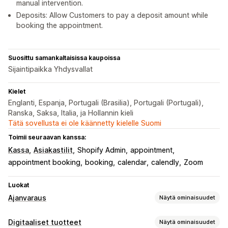
manual intervention.
Deposits: Allow Customers to pay a deposit amount while
booking the appointment.
Suosittu samankaltaisissa kaupoissa
Sijaintipaikka Yhdysvallat
Kielet
Englanti, Espanja, Portugali (Brasilia), Portugali (Portugali),
Ranska, Saksa, Italia, ja Hollannin kieli
Tätä sovellusta ei ole käännetty kielelle Suomi
Toimii seuraavan kanssa:
Kassa
Asiakastilit
Shopify Admin
appointment
appointment booking
booking
calendar
calendly
Zoom
Luokat
Ajanvaraus
Näytä ominaisuudet
Tapahtumatyyppi
Digitaaliset tuotteet
Näytä ominaisuudet