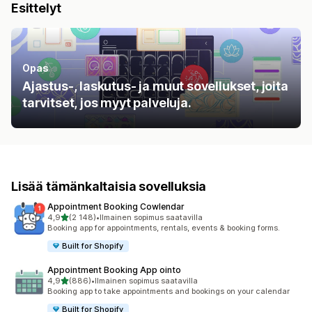
Esittelyt
Opas
Ajastus-, laskutus- ja muut sovellukset, joita
tarvitset, jos myyt palveluja.
Lisää tämänkaltaisia sovelluksia
Appointment Booking Cowlendar
/ 5 tähteä
4,9
(2 148)
•
Ilmainen sopimus saatavilla
2148 arvostelua yhteensä
Booking app for appointments, rentals, events & booking forms.
Built for Shopify
Appointment Booking App ointo
/ 5 tähteä
4,9
(886)
•
Ilmainen sopimus saatavilla
886 arvostelua yhteensä
Booking app to take appointments and bookings on your calendar
Built for Shopify