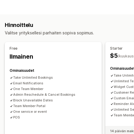
Tapaamiset
Vuokraukset
Oppitunnit
Palvelut
Varaukset
Tuotetyypit
Henkilökohtainen
Verkkomyynti
Mukautetut tapahtumat
Kurssit
Videot
Mukautettu
Varausten hallinta
Hinnoittelu
Latausten hallinnointi
Kalenteri
Ajastaminen
Aikavälit
Päivämäärien esto
Valitse yrityksellesi parhaiten sopiva sopimus.
Sähköpostien toimittaminen
Analytiikka
Mukautetut linkit
Monivaraukset
Peruuta varaus
Kapasiteettirajat
Lippujen myynti
Tapahtuman saapumisselvitys
Free
Starter
Tietojen synkronointi
Reaaliaikaiset päivitykset
$5
Ilmainen
/kuukaus
Sähköposti-ilmoitukset
Tekstiviesti-ilmoitukset
Ominaisuude
Monikielisyys
Useat sijainnit
Maksut
Talletukset
Ominaisuudet
Take Unlimi
Henkilöstön hallinnointi
Take Unlimited Bookings
Unlimited T
Email Notifications
Widget Cust
Mukautukset
One Team Member
Customer Re
Admin Reschedule & Cancel Bookings
Varaussivut
Kalenteri-pienohjelma
Mukautetut liput
Custom Emai
Block Unavailable Dates
Mukautetut lomakkeet
Mukautetut ilmoitukset
Brändäys
Reminder Al
Team Member Portal
Unlimited S
Mukautettu CSS-koodi
One service or event
Team Member
POS
14 päivän mak