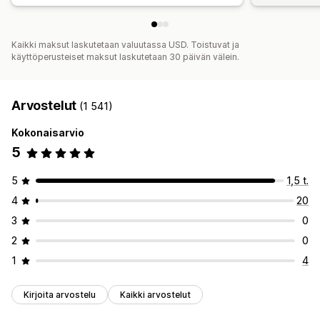
Kaikki maksut laskutetaan valuutassa USD. Toistuvat ja
käyttöperusteiset maksut laskutetaan 30 päivän välein.
Arvostelut
(1 541)
Kokonaisarvio
5
5
1,5 t.
4
20
3
0
2
0
1
4
Kirjoita arvostelu
Kaikki arvostelut