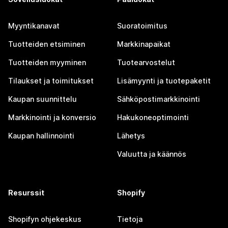
Myyntikanavat
Suoratoimitus
Tuotteiden etsiminen
Markkinapaikat
Tuotteiden myyminen
Tuotearvostelut
Tilaukset ja toimitukset
Lisämyynti ja tuotepaketit
Kaupan suunnittelu
Sähköpostimarkkinointi
Markkinointi ja konversio
Hakukoneoptimointi
Kaupan hallinnointi
Lähetys
Valuutta ja käännös
Resurssit
Shopify
Shopifyn ohjekeskus
Tietoja