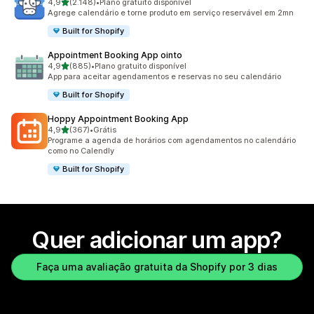
de 5 estrelas
4,9
(2.148)
•
Plano gratuito disponível
2148 avaliações ao todo
Agrege calendário e torne produto em serviço reservável em 2mn
Built for Shopify
Appointment Booking App ointo
de 5 estrelas
4,9
(885)
•
Plano gratuito disponível
885 avaliações ao todo
App para aceitar agendamentos e reservas no seu calendário
Built for Shopify
Hoppy Appointment Booking App
de 5 estrelas
4,9
(367)
•
Grátis
367 avaliações ao todo
Programe a agenda de horários com agendamentos no calendário
como no Calendly
Built for Shopify
Quer adicionar um app?
Faça uma avaliação gratuita da Shopify por 3 dias