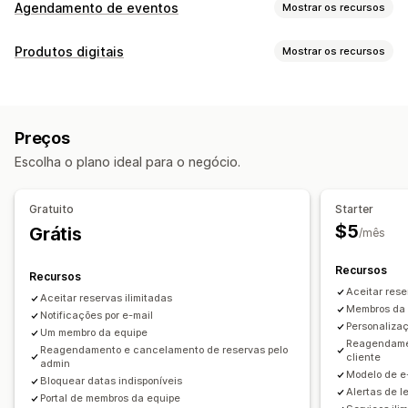
Agendamento de eventos
Mostrar os recursos
Tipo de evento
Produtos digitais
Mostrar os recursos
Consultas
Aluguéis
Aulas
Serviços
Reservas
Presencial
Tipos de produto
Online
Eventos personalizados
Cursos
Vídeos
Personalizado
Gestão de reservas
Preços
Gerenciamento de downloads
Calendário
Agendamento
Opções de horário
Escolha o plano ideal para o negócio.
Entrega de e-mail
Análises
Links personalizados
Bloquear datas
Várias reservas
Cancelar reservas
Limites de capacidade
Venda de ingressos
Gratuito
Starter
Check-in em eventos
Sincronização de dados
$5
Grátis
/mês
Atualizações em tempo real
Notificações por e-mail
Recursos
Notificações por SMS
Em vários idiomas
De vários locais
Recursos
Aceitar rese
Pagamentos
Depósitos
Aceitar reservas ilimitadas
Membros da 
Notificações por e-mail
Gerenciamento de membro da equipe
Personaliza
Um membro da equipe
Reagendamen
Reagendamento e cancelamento de reservas pelo
Personalização
cliente
admin
Modelo de e
Páginas de reservas
Widget de calendário
Bloquear datas indisponíveis
Alertas de l
Portal de membros da equipe
Ingressos personalizados
Formulários personalizados