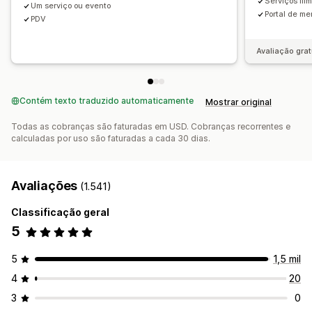
Serviços ili
Um serviço ou evento
Notificações personalizadas
Branding
CSS personalizado
Portal de m
PDV
Avaliação grat
Contém texto traduzido automaticamente
Mostrar original
Todas as cobranças são faturadas em USD. Cobranças recorrentes e
calculadas por uso são faturadas a cada 30 dias.
Avaliações
(1.541)
Classificação geral
5
5
1,5 mil
4
20
3
0