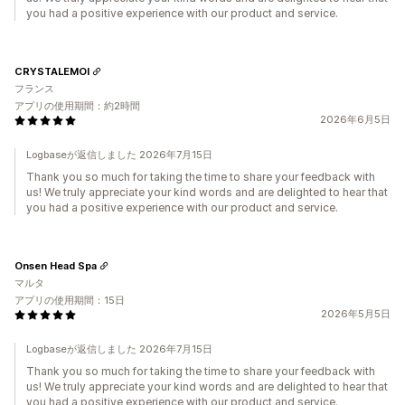
you had a positive experience with our product and service.
CRYSTALEMOI
フランス
アプリの使用期間：約2時間
2026年6月5日
Logbaseが返信しました 2026年7月15日
Thank you so much for taking the time to share your feedback with
us! We truly appreciate your kind words and are delighted to hear that
you had a positive experience with our product and service.
Onsen Head Spa
マルタ
アプリの使用期間：15日
2026年5月5日
Logbaseが返信しました 2026年7月15日
Thank you so much for taking the time to share your feedback with
us! We truly appreciate your kind words and are delighted to hear that
you had a positive experience with our product and service.