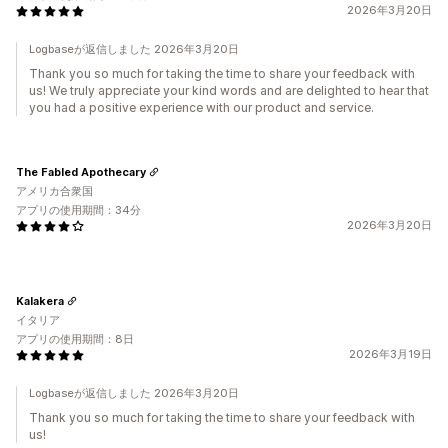
2026年3月20日
Logbaseが返信しました 2026年3月20日
Thank you so much for taking the time to share your feedback with
us! We truly appreciate your kind words and are delighted to hear that
you had a positive experience with our product and service.
The Fabled Apothecary
アメリカ合衆国
アプリの使用期間：34分
2026年3月20日
Kalakera
イタリア
アプリの使用期間：8日
2026年3月19日
Logbaseが返信しました 2026年3月20日
Thank you so much for taking the time to share your feedback with
us!