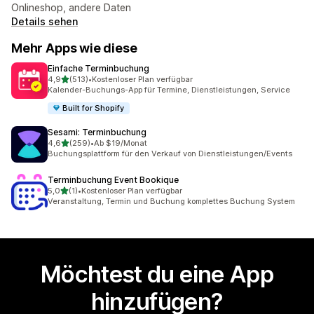
Onlineshop, andere Daten
Details sehen
Mehr Apps wie diese
Einfache Terminbuchung
von 5 Sternen
4,9
(513)
•
Kostenloser Plan verfügbar
513 Rezensionen insgesamt
Kalender-Buchungs-App für Termine, Dienstleistungen, Service
Built for Shopify
Sesami: Terminbuchung
von 5 Sternen
4,6
(259)
•
Ab $19/Monat
259 Rezensionen insgesamt
Buchungsplattform für den Verkauf von Dienstleistungen/Events
Terminbuchung Event Bookique
von 5 Sternen
5,0
(1)
•
Kostenloser Plan verfügbar
1 Rezensionen insgesamt
Veranstaltung, Termin und Buchung komplettes Buchung System
Möchtest du eine App
hinzufügen?