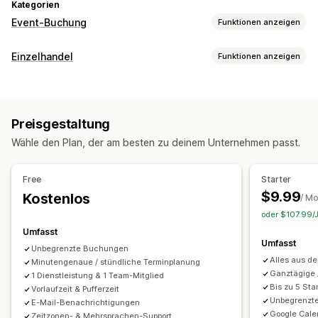
Kategorien
Event-Buchung
Funktionen anzeigen
Eventart
Einzelhandel
Funktionen anzeigen
Termine
Verleih
Kurse
Dienstleistungen
Reservierungen
POS
Persönlich
Online
Benutzerdefinierte Events
Teilzahlungen
Terminvereinbarung
Buchungsverwaltung
Preisgestaltung
Inventarmanagement
Kalender
Planung
Zeitfenster
Sperrdaten
Wähle den Plan, der am besten zu deinem Unternehmen passt.
Mehrere Standorte
Mehrfachbuchungen
Buchung stornieren
Kapazitätsgrenzen
Tickets
Check-in für Event
Mitarbeiterverwaltung
Free
Starter
Datensynchronisierung
Updates in Echtzeit
$9.99
Kostenlos
Planung
Aufgabenzuweisung
Mitarbeiterberechtigungen
/ M
E-Mail-Benachrichtigungen
SMS-Benachrichtigungen
oder $107.99/J
Mehrere Sprachen
Mehrere Standorte
Zahlungen
Umfasst
Umfasst
Anzahlungen
Mitarbeiterverwaltung
Unbegrenzte Buchungen
Alles aus d
Minutengenaue / stündliche Terminplanung
Anpassung
Ganztägige 
1 Dienstleistung & 1 Team-Mitglied
Bis zu 5 St
Vorlaufzeit & Pufferzeit
Buchungsseiten
Kalender-Widget
Unbegrenzte
E-Mail-Benachrichtigungen
Benutzerdefinierte Tickets
Benutzerdefinierte Formulare
Google Cale
Zeitzonen- & Mehrsprachen-Support