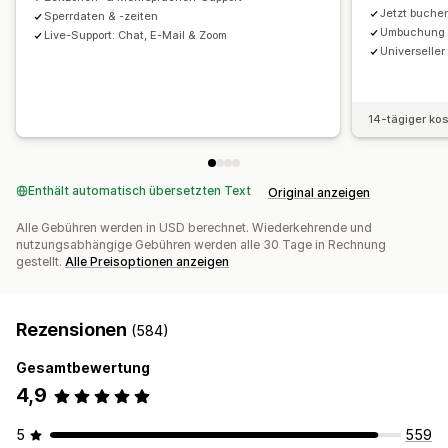
Jetzt buche
Benutzerdefinierte Benachrichtigungen
Branding
Sperrdaten & -zeiten
Umbuchung &
Live-Support: Chat, E-Mail & Zoom
Benutzerdefiniertes CSS
Universelle
14-tägiger ko
Enthält automatisch übersetzten Text
Original anzeigen
Alle Gebühren werden in USD berechnet. Wiederkehrende und
nutzungsabhängige Gebühren werden alle 30 Tage in Rechnung
gestellt.
Alle Preisoptionen anzeigen
Rezensionen
(584)
Gesamtbewertung
4,9
5
559