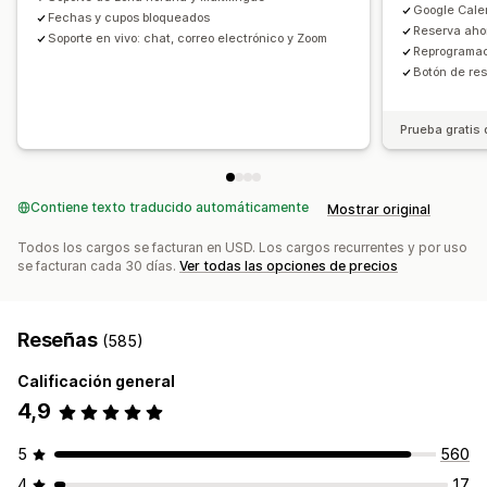
Google Cale
Páginas de reserva
Widget de calendario
Fechas y cupos bloqueados
Reserva aho
Soporte en vivo: chat, correo electrónico y Zoom
Tickets personalizados
Formularios personalizados
Reprogramaci
Botón de res
Notificaciones personalizadas
Promoción de marca
CSS personalizado
Prueba gratis 
Contiene texto traducido automáticamente
Mostrar original
Todos los cargos se facturan en USD. Los cargos recurrentes y por uso
se facturan cada 30 días.
Ver todas las opciones de precios
Reseñas
(585)
Calificación general
4,9
5
560
4
17