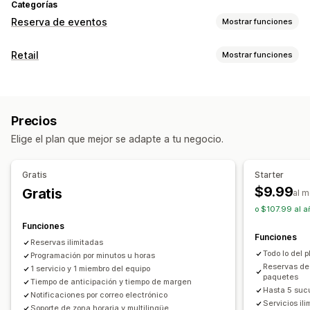
Categorías
Reserva de eventos
Mostrar funciones
Tipo de evento
Retail
Mostrar funciones
Citas
Alquileres
Clases
Servicios
Reservas
En persona
POS
En línea
Eventos personalizados
Pagos parciales
Reserva de citas
Gestión de reservas
Precios
Gestión de inventario
Calendario
Cronogramas
Franjas horarias
Elige el plan que mejor se adapte a tu negocio.
Múltiples sucursales
Fechas bloqueadas
Reserva múltiple
Cancelar reserva
Límites de capacidad
Venta de tickets
Gestión de personal
Gratis
Starter
Registro de eventos
Sincronización de datos
$9.99
Gratis
Cronogramas
Asignación de tareas
al 
Actualizaciones en tiempo real
o $107.99 al a
Permisos para el personal
Notificaciones de correo electrónico
Funciones
Funciones
Notificaciones de SMS
Múltiples idiomas
Reservas ilimitadas
Todo lo del p
Programación por minutos u horas
Múltiples sucursales
Pagos
Depósitos
Reservas de 
1 servicio y 1 miembro del equipo
Gestión de personal
paquetes
Tiempo de anticipación y tiempo de margen
Hasta 5 suc
Notificaciones por correo electrónico
Personalización
Servicios il
Soporte de zona horaria y multilingüe