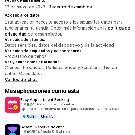
Fecha de lanzamiento
12 de mayo de 2023 ·
Registro de cambios
Acceso a los datos
Esta aplicación necesita acceso a los siguientes datos para
funcionar en tu tienda. Obtén más información en la
política de
privacidad
del desarrollador.
Ver datos de clientes:
Datos sensibles, datos del dispositivo y de la actividad
Ver datos de empleados y colaboradores:
Propietario de tienda
Ver y editar datos de la tienda:
Clientes, Productos, Pedidos, Shopify Functions, Tienda
online, Otros datos
Ver los detalles
Más aplicaciones como esta
Easy Appointment Booking
de 5 estrellas
4.9
(513)
•
Plan gratis disponible
513 reseñas en total
Aplicación de reserva de citas para servicios, eventos y clas
Built for Shopify
Sesami: Reserva de citas
de 5 estrellas
4.6
(259)
•
Desde $19 al mes
259 reseñas en total