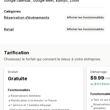
Google calendar
Google Meet
klaviyo
Zoom
Catégories
Réservation d’événements
Afficher les fonctionnalités
Type d’événement
Retail
Afficher les fonctionnalités
Rendez-vous
Locations
Cours
Services
Réservations
POS
En personne
En ligne
Événements personnalisés
Paiements partiels
Réservation de rendez-vous
Gestion des réservations
Tarification
Gestion des stocks
Calendrier
Planification
Créneaux horaires
Choisissez le forfait qui convient le mieux à votre entreprise.
Multi-sites
Bloquer des dates
Réservation multiple
Annuler des réservations
Limites des capacités
Gestion des employés
Gratuit
Démarrage
Émission de tickets
Enregistrement à un événement
$9.99
Gratuite
Planification
Attribution de tâche
/ mo
Synchronisation des données
Mises à jour en temps réel
ou $107.99/an
Autorisations du personnel
Notifications par e-mail
Notifications par SMS
Multilingue
Fonctionnalités
Fonctionnalit
Multi-sites
Paiements
Dépôts
Gestion des employés
Réservations illimitées
Tout ce qui e
Planification à la minute / à l’heure
Personnalisation
Réservations 
1 service et 1 membre d’équipe
groupées
Délai de prévenance et temps de battement