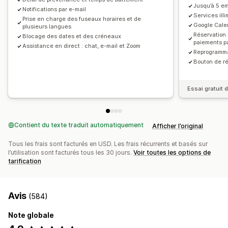
Pages de réservation
Widget de calendrier
Jusqu’à 5 e
Notifications par e-mail
Tickets personnalisés
Formulaires personnalisés
Services illi
Prise en charge des fuseaux horaires et de
Google Cale
plusieurs langues
Notifications personnalisées
Image de marque
Réservation 
Blocage des dates et des créneaux
CSS personnalisées
paiements pa
Assistance en direct : chat, e-mail et Zoom
Reprogrammat
Bouton de ré
Essai gratuit d
Contient du texte traduit automatiquement
Afficher l’original
Tous les frais sont facturés en USD. Les frais récurrents et basés sur
l’utilisation sont facturés tous les 30 jours.
Voir toutes les options de
tarification
Avis
(584)
Note globale