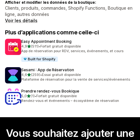
Afficher et modifier les données de la boutique:
Clients, produits, commandes, Shopify Functions, Boutique en
ligne, autres données
Voir les détails
Plus d’applications comme celle-ci
Easy Appointment Booking
étoile(s) sur 5
4,9
(511)
•
Forfait gratuit disponible
511 avis au total
App de réservation pour RDV, services, événements, et cours
Built for Shopify
Sesami : App de Réservation
étoile(s) sur 5
4,6
(259)
•
Essai gratuit disponible
259 avis au total
Plateforme de réservation pour la vente de services/événements
Prendre rendez‑vous Bookique
étoile(s) sur 5
5,0
(1)
•
Forfait gratuit disponible
1 avis au total
Rendez-vous et événements – écosystème de réservation
Vous souhaitez ajouter une