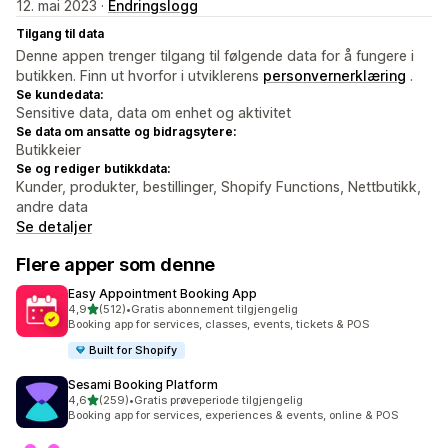
12. mai 2023 ·
Endringslogg
Tilgang til data
Denne appen trenger tilgang til følgende data for å fungere i
butikken. Finn ut hvorfor i utviklerens
personvernerklæring
.
Se kundedata:
Sensitive data, data om enhet og aktivitet
Se data om ansatte og bidragsytere:
Butikkeier
Se og rediger butikkdata:
Kunder, produkter, bestillinger, Shopify Functions, Nettbutikk,
andre data
Se detaljer
Flere apper som denne
Easy Appointment Booking App
av 5 stjerner
4,9
(512)
•
Gratis abonnement tilgjengelig
Totalt 512 omtaler
Booking app for services, classes, events, tickets & POS
Built for Shopify
Sesami Booking Platform
av 5 stjerner
4,6
(259)
•
Gratis prøveperiode tilgjengelig
Totalt 259 omtaler
Booking app for services, experiences & events, online & POS