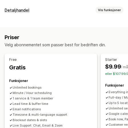
Arrangementstype
Detaljhandel
Vis funksjoner
Avtaler
Utleie
Klasser
Tjenester
Reservasjoner
Fysisk
POS
Nettbasert
Tilpassede hendelser
Delbetalinger
Avtalebooking
Administrasjon av avtaler
Priser
Håndtering av lagerbeholdning
Kalender
Planlegging
Tidsluker
Blokker datoer
Velg abonnementet som passer best for bedriften din.
Multisted
Multibooking
Kanseller avtale
Kapasitetsgrenser
Billettutstedelse
Innsjekking for arrangement
Personalstyring
Free
Starter
Datasynkronisering
Sanntidsoppdateringer
E-postvarsler
$9.99
Gratis
Planlegging
Oppgavetilordning
Personaltillatelser
/ m
SMS-varsler
Flere språk
Multisted
Betalinger
Innskudd
eller $107.99/
Personalstyring
Funksjoner
Funksjoner
Unlimited bookings
Tilpasning
Everything i
Minute / Hour scheduling
Sporingssider
Programtillegg for kalender
Full-day / M
1 service & 1 team member
Up to 5 loc
Lead time & buffer time
Tilpassede billetter
Tilpassede skjemaer
Unlimited se
Email notifications
Tilpassede varsler
Merkevarebygging
Tilpasset CSS
Google cale
Timezone & multi-language support
Book now, Pa
Blockout dates & slots
Customer re
Live Support: Chat, Email & Zoom