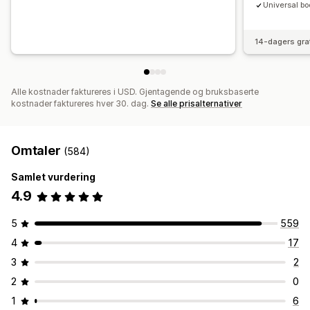
Universal bo
14-dagers gra
Alle kostnader faktureres i USD. Gjentagende og bruksbaserte
kostnader faktureres hver 30. dag.
Se alle prisalternativer
Omtaler
(584)
Samlet vurdering
4.9
5
559
4
17
3
2
2
0
1
6