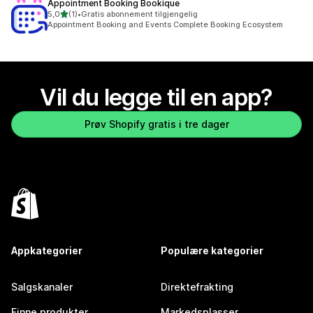
Appointment Booking Bookique
av 5 stjerner
5,0
(1)
•
Gratis abonnement tilgjengelig
Totalt 1 omtaler
Appointment Booking and Events Complete Booking Ecosystem
Vil du legge til en app?
Prøv Shopify gratis i tre dager
Appkategorier
Populære kategorier
Salgskanaler
Direktefrakting
Finne produkter
Markedsplasser