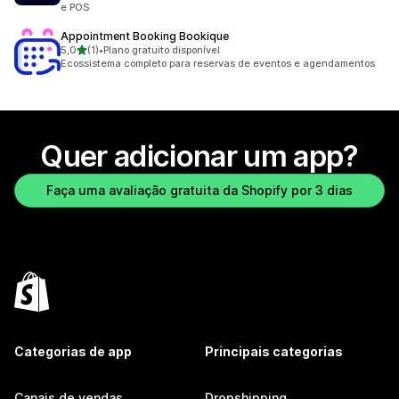
e POS
Appointment Booking Bookique
de 5 estrelas
5,0
(1)
•
Plano gratuito disponível
1 avaliações ao todo
Ecossistema completo para reservas de eventos e agendamentos
Quer adicionar um app?
Faça uma avaliação gratuita da Shopify por 3 dias
Categorias de app
Principais categorias
Canais de vendas
Dropshipping