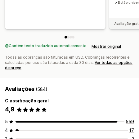
Botão univer
Avaliação grat
Contém texto traduzido automaticamente
Mostrar original
Todas as cobranças são faturadas em USD. Cobranças recorrentes e
calculadas por uso são faturadas a cada 30 dias.
Ver todas as opções
de preço
Avaliações
(584)
Classificação geral
4,9
5
559
4
17
3
2