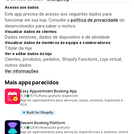
Acesso aos dados
Este app precisa de acesso aos seguintes dados para
funcionar em sua loja. Consulte a
política de privacidade
do
desenvolvedor para saber o motivo.
Visualizar dados de clientes:
Dados sensíveis, dados de dispositivo e de atividade
Visualizar dados de membros da equipe e colaboradores:
Titular da loja
Ver e editar dados da loja:
Clientes, produtos, pedidos, Shopify Functions, Loja virtual,
outros dados
Ver informações
Mais apps parecidos
Easy Appointment Booking App
de 5 estrelas
4,9
(511)
•
Plano gratuito disponível
511 avaliações ao todo
App de agendamento para serviços, aulas, eventos, ingressos e
POS
Built for Shopify
Sesami Booking Platform
de 5 estrelas
4,6
(259)
•
Avaliação gratuita
259 avaliações ao todo
App de agendamento para serviços, experiências e eventos, online