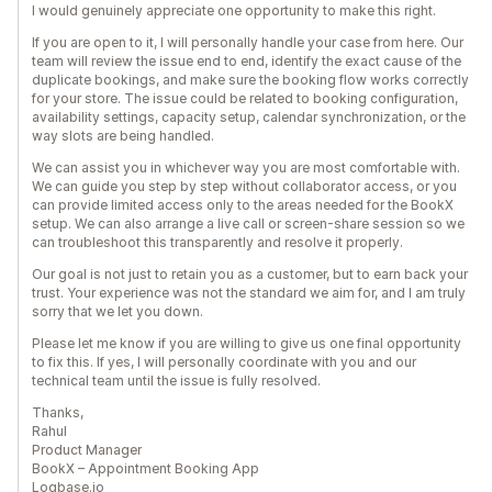
I would genuinely appreciate one opportunity to make this right.
If you are open to it, I will personally handle your case from here. Our
team will review the issue end to end, identify the exact cause of the
duplicate bookings, and make sure the booking flow works correctly
for your store. The issue could be related to booking configuration,
availability settings, capacity setup, calendar synchronization, or the
way slots are being handled.
We can assist you in whichever way you are most comfortable with.
We can guide you step by step without collaborator access, or you
can provide limited access only to the areas needed for the BookX
setup. We can also arrange a live call or screen-share session so we
can troubleshoot this transparently and resolve it properly.
Our goal is not just to retain you as a customer, but to earn back your
trust. Your experience was not the standard we aim for, and I am truly
sorry that we let you down.
Please let me know if you are willing to give us one final opportunity
to fix this. If yes, I will personally coordinate with you and our
technical team until the issue is fully resolved.
Thanks,
Rahul
Product Manager
BookX – Appointment Booking App
Logbase.io