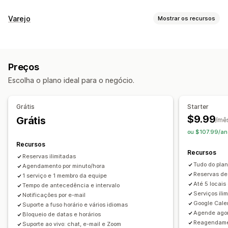
Tipo de evento
Varejo
Mostrar os recursos
Consultas
Aluguéis
Aulas
Serviços
Reservas
Presencial
POS
Online
Eventos personalizados
Pagamentos parciais
Agendamento de horários
Gestão de reservas
Preços
Gestão de estoque
Calendário
Agendamento
Opções de horário
Escolha o plano ideal para o negócio.
De vários locais
Bloquear datas
Várias reservas
Cancelar reservas
Limites de capacidade
Venda de ingressos
Gerenciamento de membro da equipe
Grátis
Starter
Check-in em eventos
Sincronização de dados
$9.99
Grátis
Agendamento
Atribuição de tarefa
/mê
Atualizações em tempo real
Notificações por e-mail
ou $107.99/an
Permissões de membro da equipe
Notificações por SMS
Em vários idiomas
De vários locais
Recursos
Recursos
Pagamentos
Depósitos
Reservas ilimitadas
Tudo do plan
Agendamento por minuto/hora
Gerenciamento de membro da equipe
Reservas de 
1 serviço e 1 membro da equipe
Até 5 locai
Tempo de antecedência e intervalo
Personalização
Serviços ili
Notificações por e-mail
Páginas de reservas
Widget de calendário
Google Cale
Suporte a fuso horário e vários idiomas
Agende agor
Ingressos personalizados
Formulários personalizados
Bloqueio de datas e horários
Reagendamen
Suporte ao vivo: chat, e-mail e Zoom
Notificações personalizadas
Branding
CSS personalizado