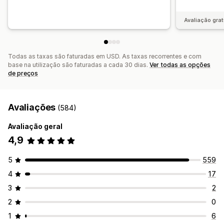
Avaliação grat
Todas as taxas são faturadas em USD. As taxas recorrentes e com
base na utilização são faturadas a cada 30 dias.
Ver todas as opções
de preços
Avaliações
(584)
Avaliação geral
4,9
5
559
4
17
3
2
2
0
1
6