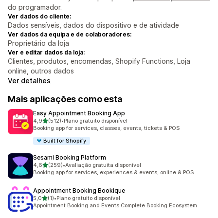
do programador.
Ver dados do cliente:
Dados sensíveis, dados do dispositivo e de atividade
Ver dados da equipa e de colaboradores:
Proprietário da loja
Ver e editar dados da loja:
Clientes, produtos, encomendas, Shopify Functions, Loja
online, outros dados
Ver detalhes
Mais aplicações como esta
Easy Appointment Booking App
de 5 estrelas
4,9
(512)
•
Plano gratuito disponível
512 total de avaliações
Booking app for services, classes, events, tickets & POS
Built for Shopify
Sesami Booking Platform
de 5 estrelas
4,6
(259)
•
Avaliação gratuita disponível
259 total de avaliações
Booking app for services, experiences & events, online & POS
Appointment Booking Bookique
de 5 estrelas
5,0
(1)
•
Plano gratuito disponível
1 total de avaliações
Appointment Booking and Events Complete Booking Ecosystem