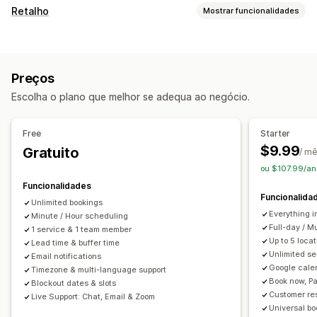
Tipo de evento
Retalho
Mostrar funcionalidades
Agendamentos
Alugueres
Aulas
Serviços
Reservas
POS
Presencial
Online
Eventos personalizados
Pagamentos parciais
Marcação de reunião
Gestão de reservas
Preços
Gestão de inventário
Calendário
Agendamento
Faixas horárias
Escolha o plano que melhor se adequa ao negócio.
Vários locais
Datas de bloqueio
Reservas múltiplas
Cancelar reserva
Limites de capacidade
Emissão de bilhetes
Gestão da equipa
Free
Starter
Check-in de eventos
Sincronização de dados
$9.99
Gratuito
Calendarização
Atribuição de tarefas
/ m
Atualizações em tempo real
Notificações por e-mail
ou $107.99/an
Permissões da equipa
Notificações por SMS
Multilingue
Vários locais
Funcionalidades
Funcionalida
Pagamentos
Depósitos
Gestão da equipa
Unlimited bookings
Everything i
Minute / Hour scheduling
Personalização
Full-day / M
1 service & 1 team member
Up to 5 loc
Lead time & buffer time
Páginas de reserva
Widget de calendário
Unlimited se
Email notifications
Bilhetes personalizados
Formulários personalizados
Google cale
Timezone & multi-language support
Book now, Pa
Notificações personalizadas
Imagem corporativa
Blockout dates & slots
Customer re
Live Support: Chat, Email & Zoom
CSS personalizado
Universal bo