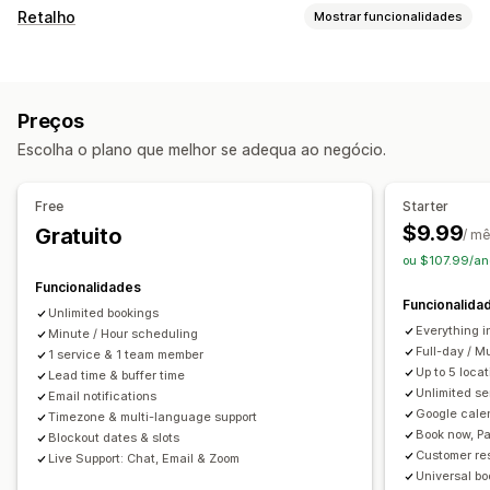
Tipo de evento
Retalho
Mostrar funcionalidades
Agendamentos
Alugueres
Aulas
Serviços
Reservas
POS
Presencial
Online
Eventos personalizados
Pagamentos parciais
Marcação de reunião
Gestão de reservas
Preços
Gestão de inventário
Calendário
Agendamento
Faixas horárias
Escolha o plano que melhor se adequa ao negócio.
Vários locais
Datas de bloqueio
Reservas múltiplas
Cancelar reserva
Limites de capacidade
Emissão de bilhetes
Gestão da equipa
Free
Starter
Check-in de eventos
Sincronização de dados
$9.99
Gratuito
Calendarização
Atribuição de tarefas
/ m
Atualizações em tempo real
Notificações por e-mail
ou $107.99/an
Permissões da equipa
Notificações por SMS
Multilingue
Vários locais
Funcionalidades
Funcionalida
Pagamentos
Depósitos
Gestão da equipa
Unlimited bookings
Everything i
Minute / Hour scheduling
Personalização
Full-day / M
1 service & 1 team member
Up to 5 loc
Lead time & buffer time
Páginas de reserva
Widget de calendário
Unlimited se
Email notifications
Bilhetes personalizados
Formulários personalizados
Google cale
Timezone & multi-language support
Book now, Pa
Notificações personalizadas
Imagem corporativa
Blockout dates & slots
Customer re
Live Support: Chat, Email & Zoom
CSS personalizado
Universal bo