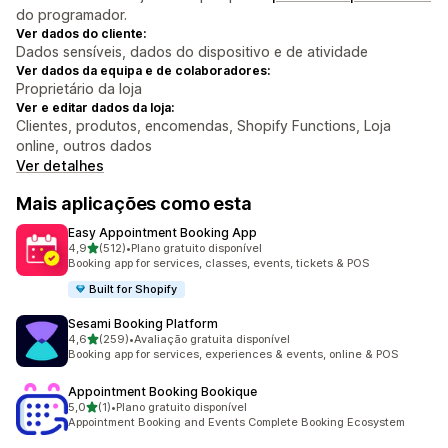
do programador.
Ver dados do cliente:
Dados sensíveis, dados do dispositivo e de atividade
Ver dados da equipa e de colaboradores:
Proprietário da loja
Ver e editar dados da loja:
Clientes, produtos, encomendas, Shopify Functions, Loja
online, outros dados
Ver detalhes
Mais aplicações como esta
Easy Appointment Booking App
de 5 estrelas
4,9
(512)
•
Plano gratuito disponível
512 total de avaliações
Booking app for services, classes, events, tickets & POS
Built for Shopify
Sesami Booking Platform
de 5 estrelas
4,6
(259)
•
Avaliação gratuita disponível
259 total de avaliações
Booking app for services, experiences & events, online & POS
Appointment Booking Bookique
de 5 estrelas
5,0
(1)
•
Plano gratuito disponível
1 total de avaliações
Appointment Booking and Events Complete Booking Ecosystem