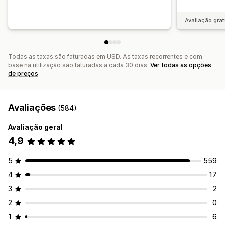
Avaliação grat
Todas as taxas são faturadas em USD. As taxas recorrentes e com
base na utilização são faturadas a cada 30 dias.
Ver todas as opções
de preços
Avaliações
(584)
Avaliação geral
4,9
5
559
4
17
3
2
2
0
1
6