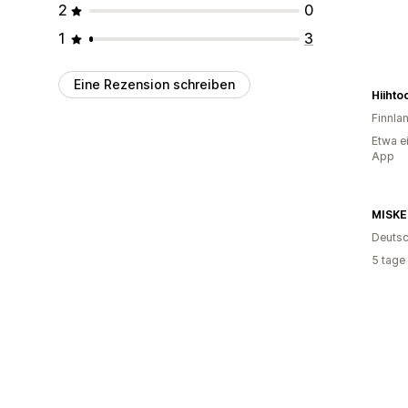
2
0
1
3
Eine Rezension schreiben
Hiihto
Finnla
Etwa e
App
MISKE
Deutsc
5 tage