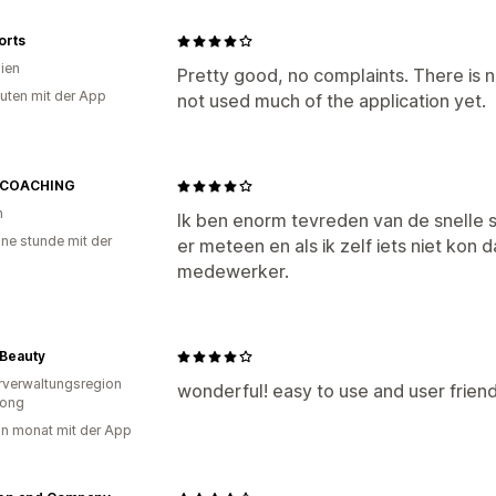
orts
lien
Pretty good, no complaints. There is no
uten mit der App
not used much of the application yet.
TCOACHING
n
Ik ben enorm tevreden van de snelle s
ine stunde mit der
er meteen en als ik zelf iets niet ko
medewerker.
Beauty
verwaltungsregion
wonderful! easy to use and user friend
ong
in monat mit der App