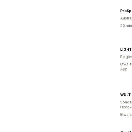
ProSp
Austra
25 min
LIGH
Belgie
Etwa e
App
WULT 
Sonder
Hongk
Etwa e