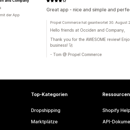
en and Company
a
Great app - nice and simple and perfec
 mit der App
Propel Commerce hat geantwortet 30. August
Hello friends at Occiden and Company,
Thank you for the AWESOME review! Enjo
business! 🚀
- Tom @ Propel Commerce
Top-Kategorien
Ressourcen
Dropshipping
Shopify Hel
Marktplätze
API-Dokume