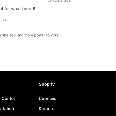
21. August 2024
t for what I need!
 2024
y the app and more power to your
Shopify
p Center
Über uns
ntation
Karriere