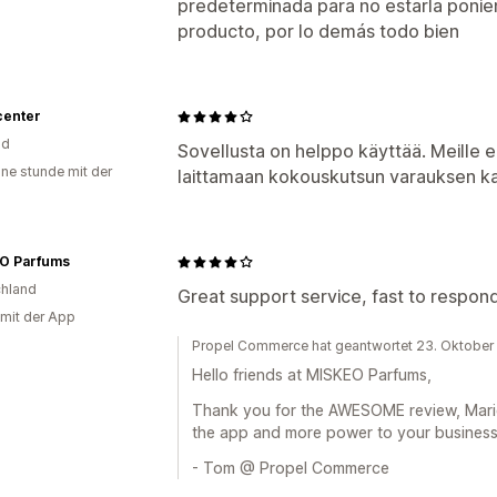
predeterminada para no estarla poni
producto, por lo demás todo bien
center
nd
Sovellusta on helppo käyttää. Meille e
ine stunde mit der
laittamaan kokouskutsun varauksen ka
O Parfums
hland
Great support service, fast to respond
 mit der App
Propel Commerce hat geantwortet 23. Oktobe
Hello friends at MISKEO Parfums,
Thank you for the AWESOME review, Marie
the app and more power to your business
- Tom @ Propel Commerce