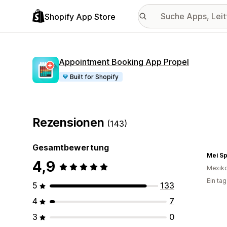
Shopify App Store
Appointment Booking App Propel
Built for Shopify
Rezensionen
(143)
Gesamtbewertung
Mei S
4,9
Mexik
Ein ta
5
133
4
7
3
0