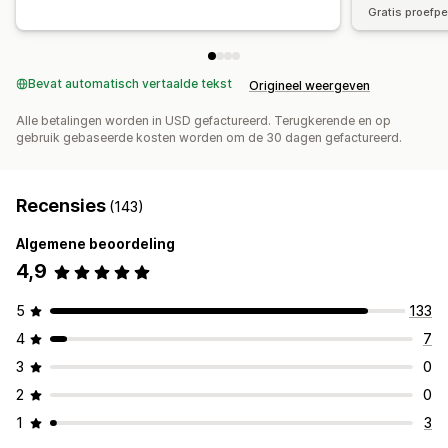
Gratis proefp
Bevat automatisch vertaalde tekst
Origineel weergeven
Alle betalingen worden in USD gefactureerd. Terugkerende en op
gebruik gebaseerde kosten worden om de 30 dagen gefactureerd.
Recensies
(143)
Algemene beoordeling
4,9
5
133
4
7
3
0
2
0
1
3