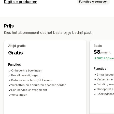
Evenementtype
Digitale producten
Functies weergeven
Afspraken
Verhuur
Lessen
Diensten
Reserveringen
Producttypes
Persoonlijk
Online
Aangepaste evenementen
Cursussen
Video's
Aangepast
Boekingsbeheer
Prijs
Downloads beheren
Kalender
Planning
Tijdvakken
Datums blokkeren
Kies het abonnement dat het beste bij je bedrijf past.
E-mailbezorging
SMTP
Aangepaste links
Meerdere boekingen
Boeking annuleren
Capaciteitslimieten
Ticketing
Bestandsbeveiliging
Altijd gratis
Basic
Inchecken voor evenementen
Gegevenssynchronisatie
$8
Gratis
Watermarks
/maand
Updates in realtime
E-mailmeldingen
Sms-meldingen
of $62.40/jaa
Meerdere talen
Meerdere locaties
Betalingen
Stortingen
Functies
Functies
Personeelsbeheer
Onbeperkte boekingen
E-mailbeves
E-mailbevestigingen
Aanpassing
Verzetten en
Datums selecteren/blokkeren
Betaling ov
Verzetten en annuleren door beheerder
Boekingspagina's
Kalenderwidget
Onbeperkt a
Eén service of evenement
Aangepaste formulieren
Aangepaste meldingen
Branding
Boekingspo
Vertalingen
Aangepaste CSS