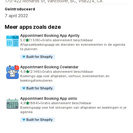
170-422 Richards St, Vancouver, BC, V6B2Z4, CA
Geïntroduceerd
7 april 2022
Meer apps zoals deze
Appointment Booking App Apntly
van 5 sterren
5,0
(1.538)
•
Gratis abonnement beschikbaar
1538 recensies in totaal
Afspraakboekingsapp om diensten en evenementen in de agenda
te plannen
Built for Shopify
Appointment Booking Cowlendar
van 5 sterren
4,9
(2.146)
•
Gratis abonnement beschikbaar
2146 recensies in totaal
Boekings-app voor afspraken, verhuur, evenementen en
boekingsformulieren.
Built for Shopify
Appointment Booking App ointo
van 5 sterren
4,9
(884)
•
Gratis abonnement beschikbaar
884 recensies in totaal
Boekingsapp voor het ontvangen van afspraken en boekingen in je
agenda
Built for Shopify