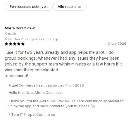
Een recensie schrijven
Alle recensies
Morra Ceramics
Kroatië
Meer dan 2 jaar gebruiken de app
3 juni 2026
I use it for two years already and app helps me a lot. I do
group bookings, whenever i had any issues they have been
solved by the support team within minutes or a few hours if it
was something complicated.
recommend!
Propel Commerce heeft geantwoord 4 juni 2026
Hello friends at Morra Ceramics,
Thank you for the AWESOME review! You are very much appreciated.
Enjoy the app and more power to your business! 🚀
- Tom @ Propel Commerce