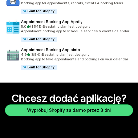
Łączna liczba recenzji: 2148
Booking app for appointments, rentals, events & booking forms.
Built for Shopify
Appointment Booking App Apntly
na 5 gwiazdek
5,0
(1 541)
•
Bezpłatny plan jest dostępny
Łączna liczba recenzji: 1541
Appointment booking app to schedule services & events calendar
Built for Shopify
Appointment Booking App ointo
na 5 gwiazdek
4,9
(884)
•
Bezpłatny plan jest dostępny
Łączna liczba recenzji: 884
Booking app to take appointments and bookings on your calendar
Built for Shopify
Chcesz dodać aplikację?
Wypróbuj Shopify za darmo przez 3 dni