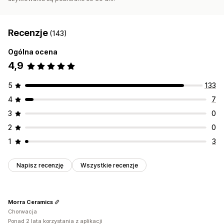
Recenzje
(143)
Ogólna ocena
4,9
5
133
4
7
3
0
2
0
1
3
Napisz recenzję
Wszystkie recenzje
Morra Ceramics
Chorwacja
Ponad 2 lata korzystania z aplikacji