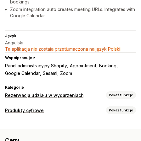
bookings.
Zoom integration auto creates meeting URLs. Integrates with
Google Calendar.
Języki
Angielski
Ta aplikacja nie została przetłumaczona na język Polski
Współpracuje z
Panel administracyjny Shopify
Appointment
Booking
Google Calendar
Sesami
Zoom
Kategorie
Rezerwacja udziału w wydarzeniach
Pokaż funkcje
Typ wydarzenia
Produkty cyfrowe
Pokaż funkcje
Spotkania
Wynajem
Zajęcia
Usługi
Rezerwacje
Typy produktów
Z udziałem osobistym
Online
Wydarzenia niestandardowe
Kursy
Filmy
Niestandardowe
Zarządzanie rezerwacjami
Ceny