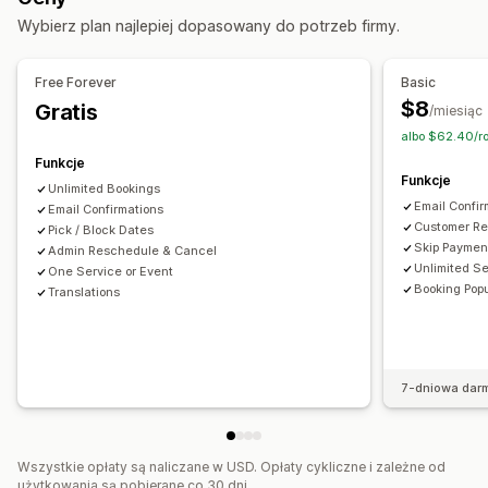
Zarządzanie pobieraniem
Kalendarz
Planowanie
Okna czasowe
Blokowanie dat
Wybierz plan najlepiej dopasowany do potrzeb firmy.
Dostarczanie e-maili
SMTP
Niestandardowe linki
Wiele rezerwacji
Anulowanie rezerwacji
Limity dotyczące liczby miejsc
Biletowanie
Bezpieczeństwo pliku
Free Forever
Basic
Rejestracja na wydarzenie
Synchronizacja danych
$8
Gratis
Znaki wodne
/miesiąc
Śledzenie w czasie rzeczywistym
Powiadomienia e-mail
albo $62.40/r
Powiadomienia SMS
Wielojęzyczne
Wiele lokalizacji
Funkcje
Funkcje
Płatności
Zadatki
Zarządzanie personelem
Unlimited Bookings
Email Confi
Email Confirmations
Dostosowanie
Customer Re
Pick / Block Dates
Skip Paymen
Admin Reschedule & Cancel
Strony rezerwacji
Widżet kalendarza
Unlimited S
One Service or Event
Niestandardowe formularze
Booking Pop
Translations
Niestandardowe powiadomienia
Branding
Niestandardowy CSS
7-dniowa dar
Wszystkie opłaty są naliczane w USD. Opłaty cykliczne i zależne od
użytkowania są pobierane co 30 dni.