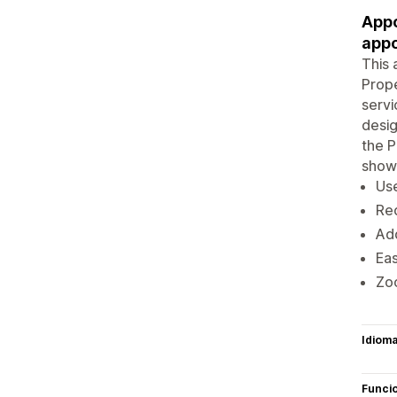
Appo
appo
This 
Prope
servi
desig
the P
show
Use
Red
Add
Eas
Zoo
Idiom
Funci