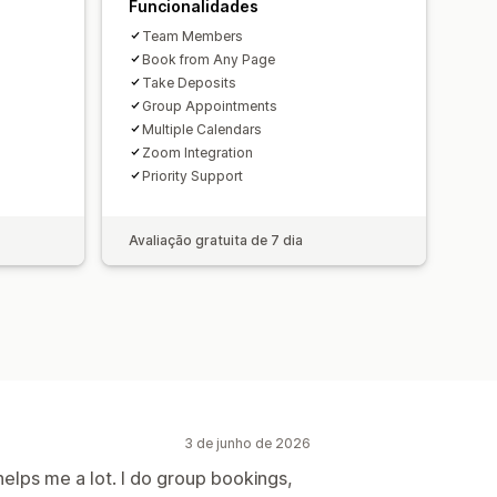
corporativa
CSS personalizado
Funcionalidades
Team Members
Book from Any Page
Take Deposits
Group Appointments
Multiple Calendars
Zoom Integration
Priority Support
Avaliação gratuita de 7 dia
3 de junho de 2026
helps me a lot. I do group bookings,