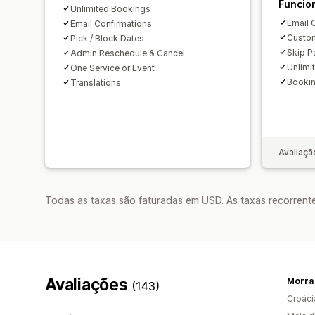
Funcio
Unlimited Bookings
Email 
Email Confirmations
Custom
Pick / Block Dates
Skip P
Admin Reschedule & Cancel
Unlimi
One Service or Event
Bookin
Translations
Avaliaçã
Todas as taxas são faturadas em USD. As taxas recorrente
Avaliações
Morra
(143)
Croáci