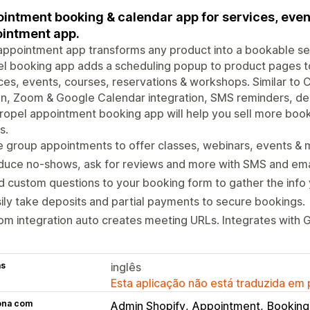
intment booking & calendar app for services, even
intment app.
appointment app transforms any product into a bookable ser
l booking app adds a scheduling popup to product pages t
ces, events, courses, reservations & workshops. Similar to Ca
n, Zoom & Google Calendar integration, SMS reminders, de
ropel appointment booking app will help you sell more boo
s.
 group appointments to offer classes, webinars, events & 
uce no-shows, ask for reviews and more with SMS and email
 custom questions to your booking form to gather the info
ily take deposits and partial payments to secure bookings.
m integration auto creates meeting URLs. Integrates with 
as
inglês
Esta aplicação não está traduzida em
ona com
Admin Shopify
Appointment
Booking