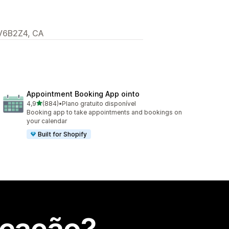
 V6B2Z4, CA
Appointment Booking App ointo
de 5 estrelas
4,9
(884)
•
Plano gratuito disponível
884 total de avaliações
Booking app to take appointments and bookings on
your calendar
Built for Shopify