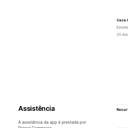
Cece 
Estado
25 dia
Assistência
Recur
A assistência da app é prestada por
Propel Commerce.