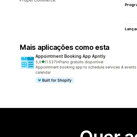
Progr
Lança
Mais aplicações como esta
Appointment Booking App Apntly
de 5 estrelas
5,0
(1.537)
•
Plano gratuito disponível
1537 total de avaliações
Appointment booking app to schedule services & events
calendar
Built for Shopify