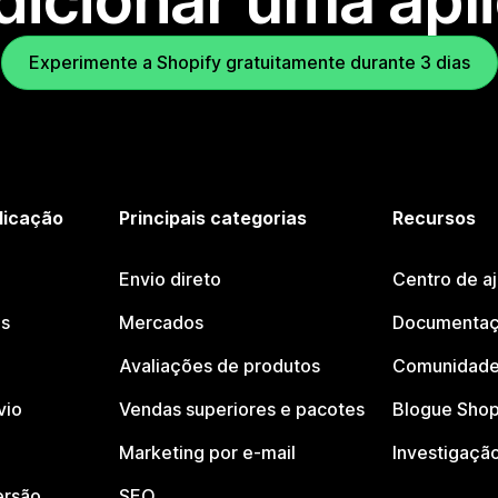
dicionar uma apl
Experimente a Shopify gratuitamente durante 3 dias
licação
Principais categorias
Recursos
Envio direto
Centro de a
os
Mercados
Documentaç
Avaliações de produtos
Comunidade
vio
Vendas superiores e pacotes
Blogue Shop
Marketing por e-mail
Investigaçã
ersão
SEO