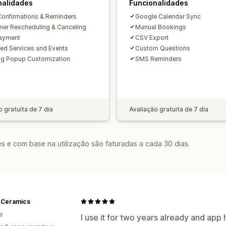
nalidades
Notificações personalizadas
Funcionalidades
Imagem 
Confirmations & Reminders
Google Calendar Sync
er Rescheduling & Canceling
Manual Bookings
ayment
CSV Export
ted Services and Events
Custom Questions
g Popup Customization
SMS Reminders
o gratuita de 7 dia
Avaliação gratuita de 7 dia
s e com base na utilização são faturadas a cada 30 dias.
 Ceramics
a
I use it for two years already and app 