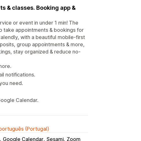
ts & classes. Booking app &
vice or event in under 1 min! The
o take appointments & bookings for
lendly, with a beautiful mobile-first
posits, group appointments & more,
kings, stay organized & reduce no-
more.
 notifications.
 you need.
Google Calendar.
 português (Portugal)
Google Calendar
Sesami
Zoom