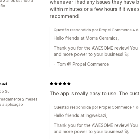
e 2 anos usando a
whenever i had any issues they have 
ção
within minutes or a few hours if it wa
recommend!
Questão respondida por Propel Commerce 4 d
Hello friends at Morra Ceramics,
Thank you for the AWESOME review! You a
and more power to your business! 🚀
- Tom @ Propel Commerce
kazi
do Sul
The app is really easy to use. The cus
imadamente 2 meses
 a aplicação
Questão respondida por Propel Commerce 4 d
Hello friends at Ingwekazi,
Thank you for the AWESOME review! You a
and more power to your business! 🚀