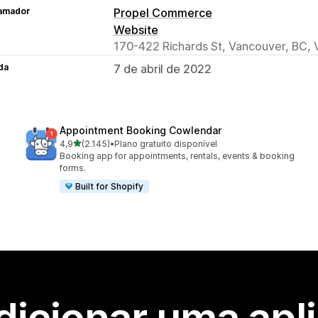
amador
Propel Commerce
Website
170-422 Richards St, Vancouver, BC,
da
7 de abril de 2022
Appointment Booking Cowlendar
de 5 estrelas
4,9
(2.145)
•
Plano gratuito disponível
2145 total de avaliações
Booking app for appointments, rentals, events & booking
forms.
Built for Shopify