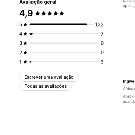
Mais d
Avaliação geral
aplica
4,9
5
133
4
7
3
0
2
0
1
3
Escrever uma avaliação
Ingwe
Todas as avaliações
África 
Aprox
usando