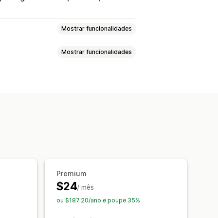
Mostrar funcionalidades
Mostrar funcionalidades
rviços
Reservas
Presencial
Online
árias
Datas de bloqueio
ersonalizadas
Limites de capacidade
ntos
Sincronização de dados
ções por e-mail
rios locais
Pagamentos
Depósitos
Premium
$24
/ mês
ou $187.20/ano e poupe 35%
ário
Formulários personalizados