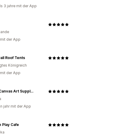
ls 3 jahre mit der App
lande
 mit der App
ll Roof Tents
igtes Königreich
 mit der App
Blank Canvas Art Supplies
a
in jahr mit der App
 Play Cafe
ika