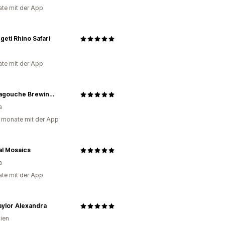
te mit der App
eti Rhino Safari
te mit der App
Tatamagouche Brewing Co
a
 monate mit der App
al Mosaics
a
te mit der App
ylor Alexandra
lien