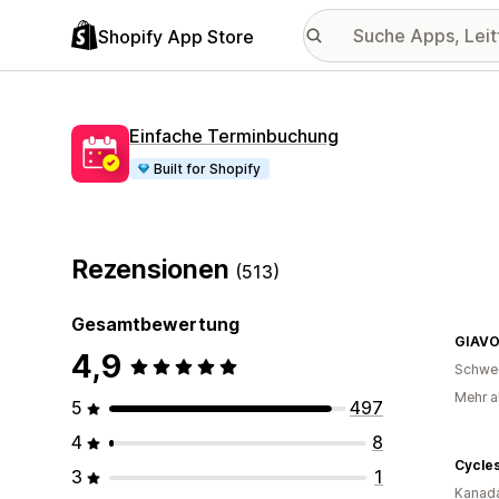
Shopify App Store
Einfache Terminbuchung
Built for Shopify
Rezensionen
(513)
Gesamtbewertung
GIAV
4,9
Schwe
Mehr al
5
497
4
8
Cycles
3
1
Kanad