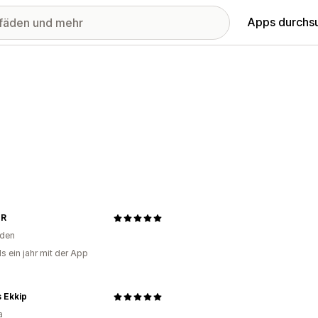
Apps durchs
OR
den
s ein jahr mit der App
 Ekkip
a