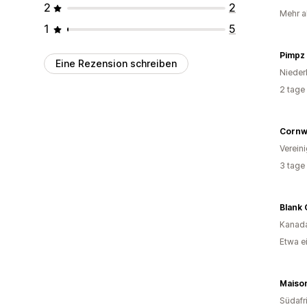
2
2
Mehr a
1
5
Pimpz
Eine Rezension schreiben
Nieder
2 tage
Cornwa
Verein
3 tage
Kanad
Etwa e
Maison
Südafr