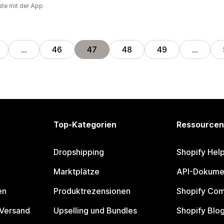
te mit der App
…
46
47
48
49
…
Top-Kategorien
Ressourcen
Dropshipping
Shopify Hel
Marktplätze
API-Dokume
en
Produktrezensionen
Shopify Co
 Versand
Upselling und Bundles
Shopify Blo