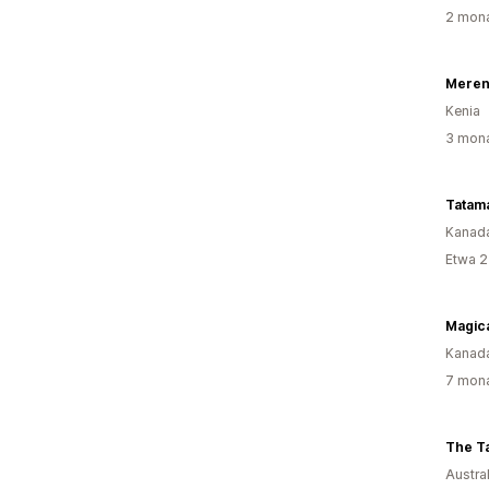
2 mona
Mereng
Kenia
3 mona
Kanad
Etwa 2
Magic
Kanad
7 mona
The Ta
Austra