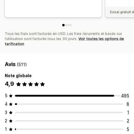
Essai gratuit d
Tous les frais sont facturés en USD. Les frais récurrents et basés sur
l’utilisation sont facturés tous les 30 jours.
Voir toutes les options de
tarification
Avis
(511)
Note globale
4,9
5
495
4
8
3
1
2
2
1
5