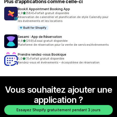
Plus d’applications comme celle-ci
BookX Appointment Booking App
étoile(s) sur 5
4,9
(584)
•
Forfait gratuit disponible
584 avis au total
Réservation de calendrier et planification de style Calendly pour
les événements et les locations
Built for Shopify
Sesami : App de Réservation
étoile(s) sur 5
4,6
(259)
•
Essai gratuit disponible
259 avis au total
Plateforme de réservation pour la vente de services/événements
Prendre rendez‑vous Bookique
étoile(s) sur 5
5,0
(1)
•
Forfait gratuit disponible
1 avis au total
Rendez-vous et événements – écosystème de réservation
Vous souhaitez ajouter une
application ?
Essayez Shopify gratuitement pendant 3 jours