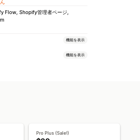
ん
fy Flow
Shopify管理者ページ
om
機能を表示
機能を表示
対面
オンライン
カスタムイベント
ド
日の設定
複数予約
予約のキャンセル
のチェックイン
データ同期
知
複数ロケーション
決済
前払金
セス
スケジュール
休暇申請
カスタムチケット
カスタムフォーム
Pro Plus (Sale!)
CSS