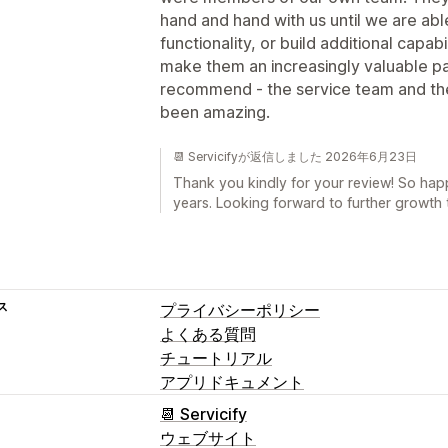
hand and hand with us until we are abl
functionality, or build additional capabi
make them an increasingly valuable pa
recommend - the service team and the
been amazing.
📆 Servicifyが返信しました 2026年6月23日
Thank you kindly for your review! So hap
years. Looking forward to further growth 
ス
プライバシーポリシー
よくある質問
チュートリアル
アプリドキュメント
📆 Servicify
ウェブサイト