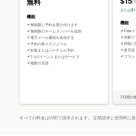
$15
無料
/
または$1
機能
機能
無制限に予約を受け付けます
Free +
無制限のチームメンバーを追加
自動リ
電子メール通知を送信する
摂取に
予約の再スケジュール
多言語
対面またはバーチャル予約
ブラン
1つのイベントまたはサービス
複数の言語
7日間の
すべての料金はUSDで請求されます。 定期請求と使用料に