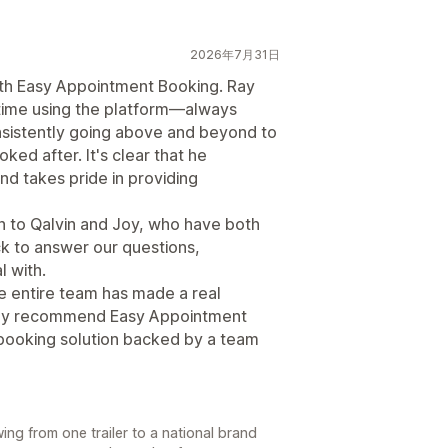
2026年7月31日
th Easy Appointment Booking. Ray
time using the platform—always
onsistently going above and beyond to
ed after. It's clear that he
nd takes pride in providing
on to Qalvin and Joy, who have both
k to answer our questions,
 with.
e entire team has made a real
ghly recommend Easy Appointment
 booking solution backed by a team
ing from one trailer to a national brand