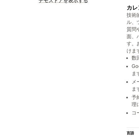
デモストアを表示する
カレ
技術
ル、
質問や
面、
す。
けま
数
G
ま
メ
ま
予
理
コ
言語