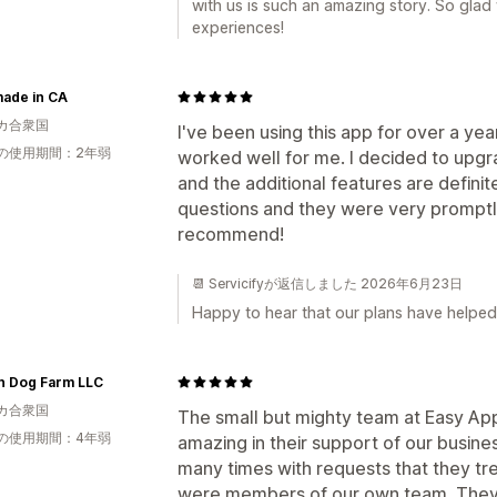
with us is such an amazing story. So glad
experiences!
ade in CA
カ合衆国
I've been using this app for over a yea
の使用期間：2年弱
worked well for me. I decided to upg
and the additional features are definit
questions and they were very promptly
recommend!
📆 Servicifyが返信しました 2026年6月23日
Happy to hear that our plans have helped
n Dog Farm LLC
カ合衆国
The small but mighty team at Easy A
の使用期間：4年弱
amazing in their support of our busin
many times with requests that they tre
were members of our own team. They l