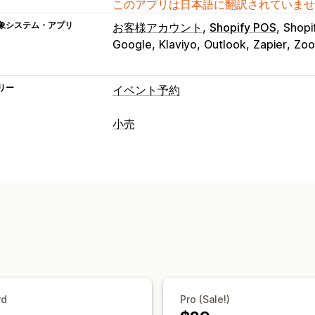
このアプリは日本語に翻訳されていませ
象システム・アプリ
お客様アカウント
Shopify POS
Shopi
Google
Klaviyo
Outlook
Zapier
Zo
リー
イベント予約
イベントタイプ
小売
予約
レンタル
クラス
サービス
予約
POS
予約管理
ディスカウント
来店時間予約
QRコー
カレンダー
スケジュール
時間枠
除外
在庫管理
受付可能枠数
チケット発行
イベント
複数ロケーション
リアルタイム更新
メール通知
SMS通
スタッフ管理
スタッフ管理
セルフサービスポータル
リモートアク
カスタマイズ
スタッフの権限
予約ページ
カレンダーウィジェット
rd
Pro (Sale!)
カスタム通知
ブランディング
カスタム