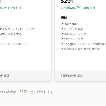
$29
月
/月
50/年で17%お得
または$250/年で28%お得
機能
Standard +
マインダー/フォローアップ
アップセル製品
関する質問をする
埋め込みカレンダー
予約アジェンダ
ドメールテンプレート
GoogleカレンダーとZoomの同
お客様は日程変更が可能です
無料体験
7日間の無料体験
基づく請求は、30日ごとに行われます。