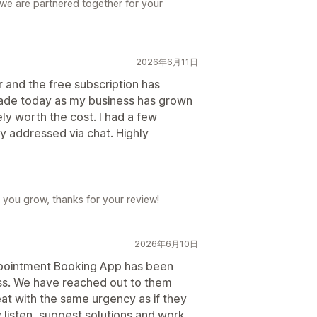
 we are partnered together for your
2026年6月11日
r and the free subscription has
rade today as my business has grown
ely worth the cost. I had a few
 addressed via chat. Highly
 you grow, thanks for your review!
2026年6月10日
ppointment Booking App has been
ess. We have reached out to them
at with the same urgency as if they
isten, suggest solutions and work