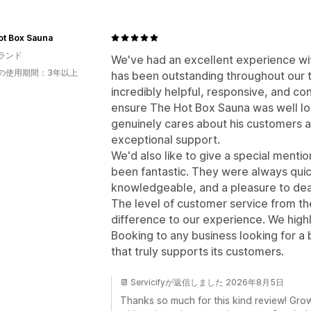
ot Box Sauna
ランド
We've had an excellent experience wi
の使用期間：3年以上
has been outstanding throughout our 
incredibly helpful, responsive, and c
ensure The Hot Box Sauna was well look
genuinely cares about his customers a
exceptional support.
We'd also like to give a special menti
been fantastic. They were always quic
knowledgeable, and a pleasure to deal
The level of customer service from th
difference to our experience. We hi
Booking to any business looking for a
that truly supports its customers.
📆 Servicifyが返信しました 2026年8月5日
Thanks so much for this kind review! Grow