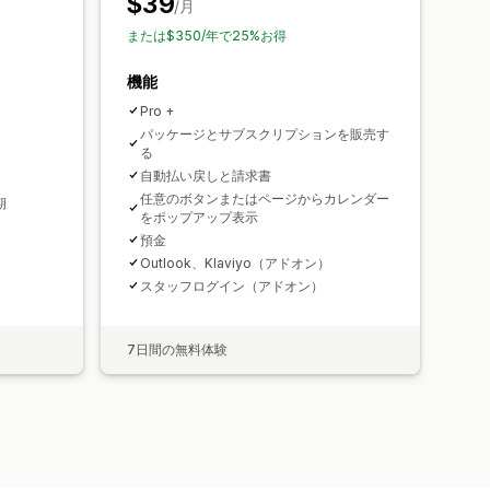
$39
/月
または$350/年で25%お得
機能
Pro +
パッケージとサブスクリプションを販売す
る
自動払い戻しと請求書
任意のボタンまたはページからカレンダー
期
をポップアップ表示
預金
Outlook、Klaviyo（アドオン）
スタッフログイン（アドオン）
7日間の無料体験