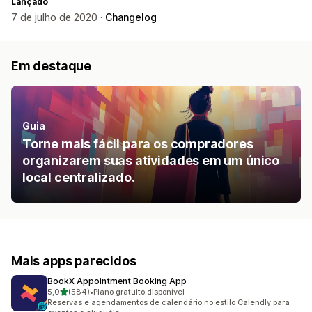
Lançado
7 de julho de 2020 ·
Changelog
Em destaque
Guia
Torne mais fácil para os compradores
organizarem suas atividades em um único
local centralizado.
Mais apps parecidos
BookX Appointment Booking App
de 5 estrelas
5,0
(584)
•
Plano gratuito disponível
584 avaliações ao todo
Reservas e agendamentos de calendário no estilo Calendly para