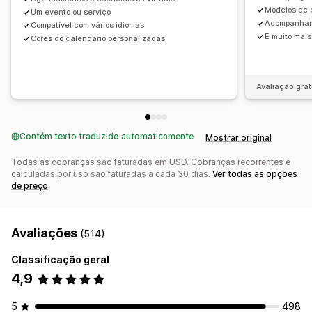
Ingressos personalizados
Formulários personalizados
Modelos de 
Um evento ou serviço
Acompanham
Notificações personalizadas
Branding
CSS personalizado
Compatível com vários idiomas
E muito mais
Cores do calendário personalizadas
Avaliação grat
Contém texto traduzido automaticamente
Mostrar original
Todas as cobranças são faturadas em USD. Cobranças recorrentes e
calculadas por uso são faturadas a cada 30 dias.
Ver todas as opções
de preço
Avaliações
(514)
Classificação geral
4,9
5
498