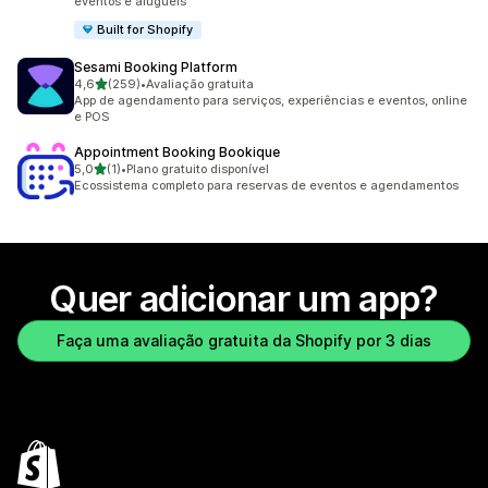
eventos e aluguéis
Built for Shopify
Sesami Booking Platform
de 5 estrelas
4,6
(259)
•
Avaliação gratuita
259 avaliações ao todo
App de agendamento para serviços, experiências e eventos, online
e POS
Appointment Booking Bookique
de 5 estrelas
5,0
(1)
•
Plano gratuito disponível
1 avaliações ao todo
Ecossistema completo para reservas de eventos e agendamentos
Quer adicionar um app?
Faça uma avaliação gratuita da Shopify por 3 dias