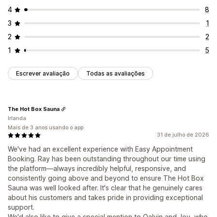
4
8
3
1
2
2
1
5
Escrever avaliação
Todas as avaliações
The Hot Box Sauna
Irlanda
Mais de 3 anos usando o app
31 de julho de 2026
We've had an excellent experience with Easy Appointment
Booking. Ray has been outstanding throughout our time using
the platform—always incredibly helpful, responsive, and
consistently going above and beyond to ensure The Hot Box
Sauna was well looked after. It's clear that he genuinely cares
about his customers and takes pride in providing exceptional
support.
We'd also like to give a special mention to Qalvin and Joy, who