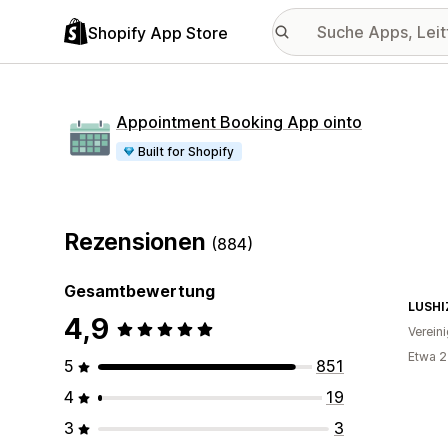
Shopify App Store
Appointment Booking App ointo
Built for Shopify
Rezensionen
(884)
Gesamtbewertung
LUSHI
4,9
Verein
Etwa 2
5
851
4
19
3
3