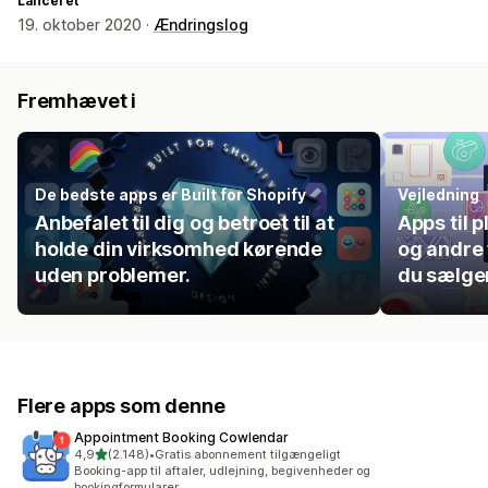
Lanceret
19. oktober 2020 ·
Ændringslog
Fremhævet i
De bedste apps er Built for Shopify
Vejledning
Anbefalet til dig og betroet til at
Apps til 
holde din virksomhed kørende
og andre t
uden problemer.
du sælger
Flere apps som denne
Appointment Booking Cowlendar
ud af 5 stjerner
4,9
(2.148)
•
Gratis abonnement tilgængeligt
2148 anmeldelser i alt
Booking-app til aftaler, udlejning, begivenheder og
bookingformularer.