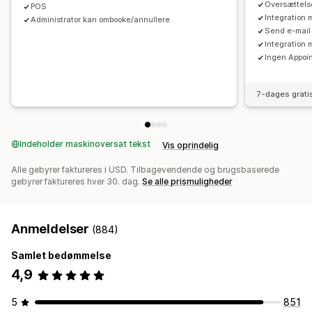
Oversættels
Tilpasset CSS
POS
Integration
Administrator kan ombooke/annullere
Send e-mail
Integration
Ingen Appoi
7-dages grati
Indeholder maskinoversat tekst
Vis oprindelig
Alle gebyrer faktureres i USD. Tilbagevendende og brugsbaserede
gebyrer faktureres hver 30. dag.
Se alle prismuligheder
Anmeldelser
(884)
Samlet bedømmelse
4,9
5
851