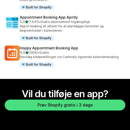
Built for Shopify
Appointment Booking App Apntly
ud af 5 stjerner
5,0
(1.541)
•
Gratis abonnement tilgængeligt
1541 anmeldelser i alt
App til booking af aftaler for at planlægge tjenester og
begivenheder i kalenderen
Built for Shopify
Hoppy Appointment Booking App
ud af 5 stjerner
4,9
(366)
•
Gratis
366 anmeldelser i alt
Planlæg tidsbestillinger via Calendly-lignende kalenderbooking
Built for Shopify
Vil du tilføje en app?
Prøv Shopify gratis i 3 dage