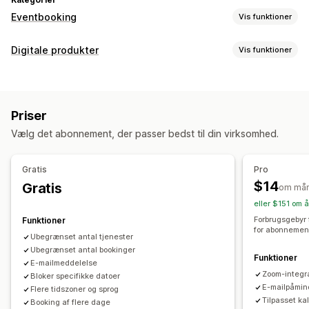
Eventbooking
Vis funktioner
Eventtype
Digitale produkter
Vis funktioner
Aftaler
Lejemål
Klasser
Servicer
Reservationer
Produkttyper
Ansigt til ansigt
Online
Tilpassede events
Kurser
Software
Videoer
Tilpasset
Bookingadministration
Priser
Downloadadministration
Kalender
Planlægning
Tidsrum
Datoblokke
Vælg det abonnement, der passer bedst til din virksomhed.
Maillevering
Downloadgrænser
Analyser
SMTP
Flere bookinger
Annuller booking
Tilpassede links
Kapacitetsbegrænsninger
Ticketing
Event-check-in
Gratis
Pro
Datasynkronisering
Opdateringer i realtid
$14
Gratis
Filsikkerhed
om må
Mailnotifikationer
SMS-notifikationer
Flere sprog
eller $151 om å
Vandmærker
Flere lokationer
Betalinger
Indbetalinger
Forbrugsgebyr
Funktioner
for abonnemen
Medarbejderadministration
Ubegrænset antal tjenester
Ubegrænset antal bookinger
Funktioner
Tilpasning
E-mailmeddelelse
Zoom-integr
Bloker specifikke datoer
Bookingsider
Kalenderwidget
Tilpassede billetter
E-mailpåmin
Flere tidszoner og sprog
Tilpassede formularer
Tilpassede notifikationer
Branding
Tilpasset ka
Booking af flere dage