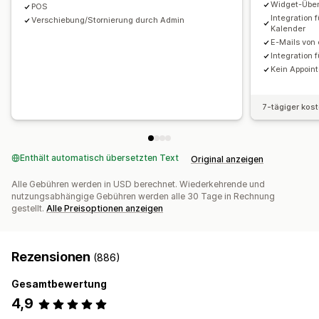
Widget-Übe
Benutzerdefinierte Benachrichtigungen
Branding
POS
Integration 
Verschiebung/Stornierung durch Admin
Benutzerdefiniertes CSS
Kalender
E-Mails von
Integration 
Kein Appoin
7-tägiger kos
Enthält automatisch übersetzten Text
Original anzeigen
Alle Gebühren werden in USD berechnet. Wiederkehrende und
nutzungsabhängige Gebühren werden alle 30 Tage in Rechnung
gestellt.
Alle Preisoptionen anzeigen
Rezensionen
(886)
Gesamtbewertung
4,9