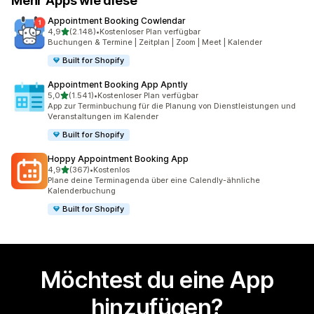
Mehr Apps wie diese
Appointment Booking Cowlendar
von 5 Sternen
4,9
(2.148)
•
Kostenloser Plan verfügbar
2148 Rezensionen insgesamt
Buchungen & Termine | Zeitplan | Zoom | Meet | Kalender
Built for Shopify
Appointment Booking App Apntly
von 5 Sternen
5,0
(1.541)
•
Kostenloser Plan verfügbar
1541 Rezensionen insgesamt
App zur Terminbuchung für die Planung von Dienstleistungen und
Veranstaltungen im Kalender
Built for Shopify
Hoppy Appointment Booking App
von 5 Sternen
4,9
(367)
•
Kostenlos
367 Rezensionen insgesamt
Plane deine Terminagenda über eine Calendly-ähnliche
Kalenderbuchung
Built for Shopify
Möchtest du eine App
hinzufügen?