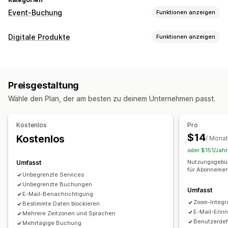
Event-Buchung
Funktionen anzeigen
Eventart
Digitale Produkte
Funktionen anzeigen
Termine
Verleih
Kurse
Dienstleistungen
Reservierungen
Produkttypen
Persönlich
Online
Benutzerdefinierte Events
Kurse
Software
Videos
Benutzerdefiniert
Buchungsverwaltung
Preisgestaltung
Download-Management
Kalender
Planung
Zeitfenster
Sperrdaten
Wähle den Plan, der am besten zu deinem Unternehmen passt.
E-Mail-Zustellung
Downloadbeschränkungen
Analysen
Mehrfachbuchungen
Buchung stornieren
SMTP
Benutzerdefiniertes Links
Kapazitätsgrenzen
Tickets
Check-in für Event
Kostenlos
Pro
Datensynchronisierung
Updates in Echtzeit
$14
Kostenlos
Dateisicherheit
/ Monat
E-Mail-Benachrichtigungen
SMS-Benachrichtigungen
oder $151/Jahr
Wasserzeichen
Mehrere Sprachen
Mehrere Standorte
Zahlungen
Nutzungsgebü
Umfasst
für Abonnemen
Anzahlungen
Mitarbeiterverwaltung
Unbegrenzte Services
Unbegrenzte Buchungen
Umfasst
Anpassung
E-Mail-Benachrichtigung
Zoom-Integr
Bestimmte Daten blockieren
Buchungsseiten
Kalender-Widget
E-Mail-Erin
Mehrere Zeitzonen und Sprachen
Benutzerdefinierte Tickets
Benutzerdefinierte Formulare
Benutzerdef
Mehrtägige Buchung