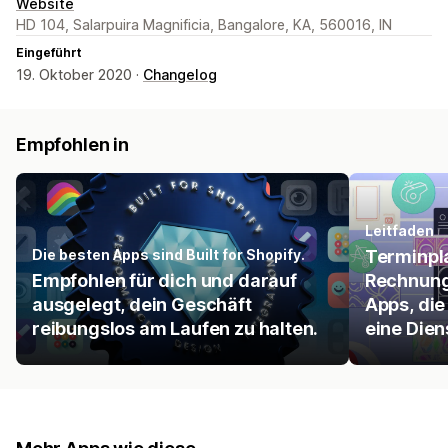
Website
HD 104, Salarpuira Magnificia, Bangalore, KA, 560016, IN
Eingeführt
19. Oktober 2020 ·
Changelog
Empfohlen in
Leitfaden
Die besten Apps sind Built for Shopify.
Terminpl
Empfohlen für dich und darauf
Rechnung
ausgelegt, dein Geschäft
Apps, die
reibungslos am Laufen zu halten.
eine Dien