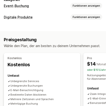
Event-Buchung
Funktionen anzeigen
Eventart
Digitale Produkte
Funktionen anzeigen
Termine
Verleih
Kurse
Dienstleistungen
Reservierungen
Produkttypen
Persönlich
Online
Benutzerdefinierte Events
Kurse
Software
Videos
Benutzerdefiniert
Buchungsverwaltung
Preisgestaltung
Download-Management
Kalender
Planung
Zeitfenster
Sperrdaten
Wähle den Plan, der am besten zu deinem Unternehmen passt.
E-Mail-Zustellung
Downloadbeschränkungen
Analysen
Mehrfachbuchungen
Buchung stornieren
SMTP
Benutzerdefiniertes Links
Kapazitätsgrenzen
Tickets
Check-in für Event
Kostenlos
Pro
Datensynchronisierung
Updates in Echtzeit
$14
Kostenlos
Dateisicherheit
/ Monat
E-Mail-Benachrichtigungen
SMS-Benachrichtigungen
oder $151/Jahr
Wasserzeichen
Mehrere Sprachen
Mehrere Standorte
Zahlungen
Nutzungsgebü
Umfasst
für Abonnemen
Anzahlungen
Mitarbeiterverwaltung
Unbegrenzte Services
Unbegrenzte Buchungen
Umfasst
Anpassung
E-Mail-Benachrichtigung
Zoom-Integr
Bestimmte Daten blockieren
Buchungsseiten
Kalender-Widget
E-Mail-Erin
Mehrere Zeitzonen und Sprachen
Benutzerdefinierte Tickets
Benutzerdefinierte Formulare
Benutzerdef
Mehrtägige Buchung