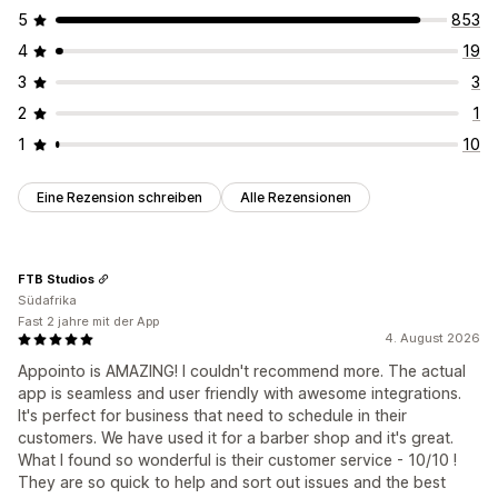
5
853
4
19
3
3
2
1
1
10
Eine Rezension schreiben
Alle Rezensionen
FTB Studios
Südafrika
Fast 2 jahre mit der App
4. August 2026
Appointo is AMAZING! I couldn't recommend more. The actual
app is seamless and user friendly with awesome integrations.
It's perfect for business that need to schedule in their
customers. We have used it for a barber shop and it's great.
What I found so wonderful is their customer service - 10/10 !
They are so quick to help and sort out issues and the best