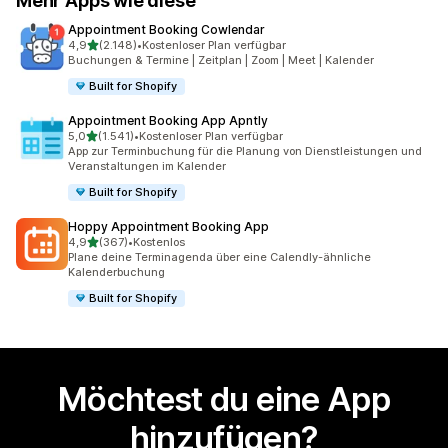
Mehr Apps wie diese
Appointment Booking Cowlendar
von 5 Sternen
4,9
(2.148)
•
Kostenloser Plan verfügbar
2148 Rezensionen insgesamt
Buchungen & Termine | Zeitplan | Zoom | Meet | Kalender
Built for Shopify
Appointment Booking App Apntly
von 5 Sternen
5,0
(1.541)
•
Kostenloser Plan verfügbar
1541 Rezensionen insgesamt
App zur Terminbuchung für die Planung von Dienstleistungen und
Veranstaltungen im Kalender
Built for Shopify
Hoppy Appointment Booking App
von 5 Sternen
4,9
(367)
•
Kostenlos
367 Rezensionen insgesamt
Plane deine Terminagenda über eine Calendly-ähnliche
Kalenderbuchung
Built for Shopify
Möchtest du eine App
hinzufügen?