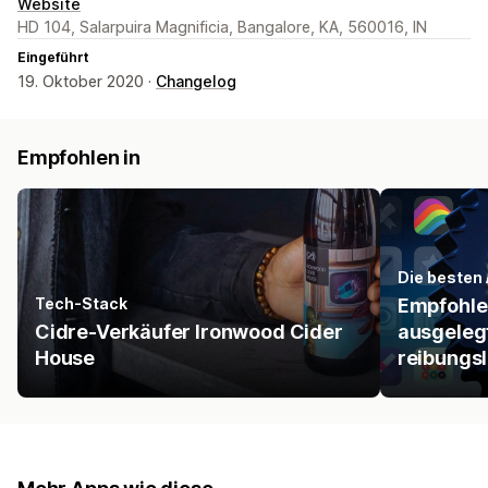
Website
HD 104, Salarpuira Magnificia, Bangalore, KA, 560016, IN
Eingeführt
19. Oktober 2020 ·
Changelog
Empfohlen in
Die besten 
Tech-Stack
Empfohlen
Cidre-Verkäufer Ironwood Cider
ausgelegt
House
reibungsl