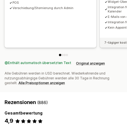
Widget-Übe
Benutzerdefinierte Benachrichtigungen
Branding
POS
Integration 
Verschiebung/Stornierung durch Admin
Benutzerdefiniertes CSS
Kalender
E-Mails von
Integration 
Kein Appoin
7-tägiger kos
Enthält automatisch übersetzten Text
Original anzeigen
Alle Gebühren werden in USD berechnet. Wiederkehrende und
nutzungsabhängige Gebühren werden alle 30 Tage in Rechnung
gestellt.
Alle Preisoptionen anzeigen
Rezensionen
(886)
Gesamtbewertung
4,9