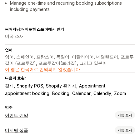
Manage one-time and recurring booking subscriptions
including payments
판매자님과 비슷한 스토어에서 인기
미국 소재
언어
영어, 스페인어, 프랑스어, 독일어, 이탈리아어, 네덜란드어, 포르투
갈어 (포르투갈), 포르투갈어(브라질), 그리고 일본어
이 앱은 한국어로 번역되지 않았습니다
다음과 호환:
결제
Shopify POS
Shopify 관리자
Appointment
appointment booking
Booking
Calendar
Calendly
Zoom
범주
이벤트 예약
기능 표시
이벤트 유형
디지털 상품
기능 표시
약속
렌탈
클래스
서비스
예약
오프라인
온라인