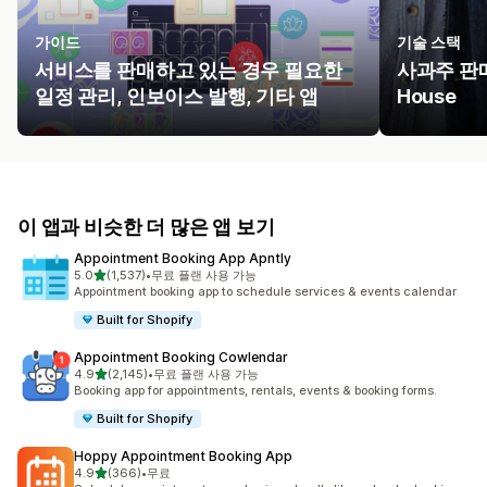
가이드
기술 스택
서비스를 판매하고 있는 경우 필요한
사과주 판매 
일정 관리, 인보이스 발행, 기타 앱
House
이 앱과 비슷한 더 많은 앱 보기
Appointment Booking App Apntly
별 5개 중
5.0
(1,537)
•
무료 플랜 사용 가능
총 리뷰 1537개
Appointment booking app to schedule services & events calendar
Built for Shopify
Appointment Booking Cowlendar
별 5개 중
4.9
(2,145)
•
무료 플랜 사용 가능
총 리뷰 2145개
Booking app for appointments, rentals, events & booking forms.
Built for Shopify
Hoppy Appointment Booking App
별 5개 중
4.9
(366)
•
무료
총 리뷰 366개