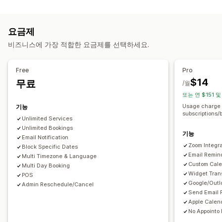
제품 유형
사용자 지정 이벤트
강의
소프트웨어
동영상
맞춤형
예약 관리
요금제
다운로드 관리
캘린더
일정
시간대
블록 날짜
여러 예약
예약 취소
용량 제한
비즈니스에 가장 적합한 요금제를 선택하세요.
이메일 전송
다운로드 한도
분석
SMTP
사용자 지정 링크
티켓 발행
이벤트 체크인
데이터 동기화
실시간 업데이트
이메일 알림
SMS 알림
여러 언어
여러 위치
결제
예치금
파일 보안
Free
Pro
직원 관리
$14
무료
워터마크
/월
또는 연 $151 및
맞춤 설정
Usage charge 
기능
예약 페이지
캘린더 위젯
사용자 지정 티켓
사용자 지정 양식
subscriptions/
Unlimited Services
사용자 지정 알림
브랜딩
사용자 지정 CSS
Unlimited Bookings
기능
Email Notification
Zoom Integra
Block Specific Dates
Email Remin
Multi Timezone & Language
Custom Cale
Multi Day Booking
Widget Tran
POS
Google/Outl
Admin Reschedule/Cancel
Send Email 
Apple Calend
No Appointo