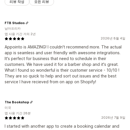
리뷰 작성
모든 리뷰
FTB Studios
남아프리카
앱 사용 기간 거의 2년
2026년 8월 4일
Appointo is AMAZING! I couldn't recommend more. The actual
app is seamless and user friendly with awesome integrations.
It's perfect for business that need to schedule in their
customers. We have used it for a barber shop and it's great.
What I found so wonderful is their customer service - 10/10 !
They are so quick to help and sort out issues and the best
service I have recieved from on app on Shopify!
The Bookshop
미국
앱 사용 기간 28분
2026년 7월 9일
I started with another app to create a booking calendar and