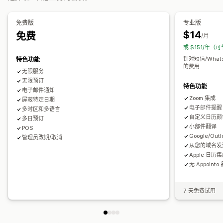
电子邮件传送
下载限制
分析
SMTP
自定义链接
多语言
多个地点
支付
存款
员工管理
文件安全性
免费版
专业版
自定义
$14
免费
水印
/月
预约页面
日历小组件
定制票
自定义表格
自定义通知
品牌营销
或 $151/年（可
自定义 CSS
针对短信/Wha
特色功能
的费用
无限服务
无限预订
特色功能
电子邮件通知
Zoom 集成
屏蔽特定日期
电子邮件提醒
多时区和多语言
自定义日历颜
多日预订
小部件翻译
POS
Google/Ou
管理员改期/取消
从您的域名发
Apple 日历
无 Appoint
7 天免费试用