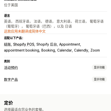
位于美国
语言
英语， 西班牙语， 法语， 德语， 意大利语， 荷兰语， 葡萄牙语
（葡萄牙）， 葡萄牙语（巴西），以及 日语
这款应用未翻译成简体中文
适配以下产品：
结账
Shopify POS
Shopify 后台
Appointment
appointment booking
Booking
Calendar
Calendly
Zoom
类别
活动预约
显示功能
活动类型
数字产品
显示功能
预约
租赁
课程
服务
预订
线下
在线
自定义活动
产品类型
预约管理
课程
软件
视频
自定义
日历
安排日程
时间段
屏蔽日期
多次预约
取消预约
容量限制
定价
下载管理
票务
活动签到
数据同步
实时更新
电子邮件通知
短信通知
选择最适合您业务的套餐。