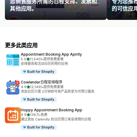
您销售服务所需的日程安排、发票和
专为您推
其他应用。
的可信应
更多此类应用
Appointment Booking App Apntly
星（满分 5 星）
5.0
(1,540)
•
提供免费套餐
总共 1540 条评论
安排服务和活动日历的预约应用
Built for Shopify
Cowlendar日程安排程序
星（满分 5 星）
4.9
(2,149)
•
提供免费套餐
总共 2149 条评论
添加日历只需 2分钟即可将产品转变为可预订服务
Built for Shopify
Hoppy Appointment Booking App
星（满分 5 星）
4.9
(367)
•
免费
总共 367 条评论
通过类似 Calendly 的日历预订来安排预约日程
Built for Shopify