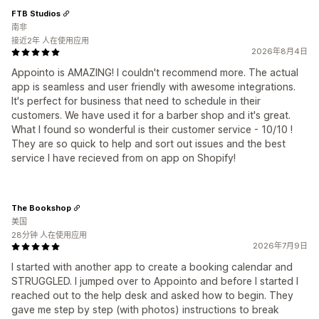
FTB Studios
南非
接近2年 人在使用应用
2026年8月4日
Appointo is AMAZING! I couldn't recommend more. The actual
app is seamless and user friendly with awesome integrations.
It's perfect for business that need to schedule in their
customers. We have used it for a barber shop and it's great.
What I found so wonderful is their customer service - 10/10 !
They are so quick to help and sort out issues and the best
service I have recieved from on app on Shopify!
The Bookshop
美国
28分钟 人在使用应用
2026年7月9日
I started with another app to create a booking calendar and
STRUGGLED. I jumped over to Appointo and before I started I
reached out to the help desk and asked how to begin. They
gave me step by step (with photos) instructions to break