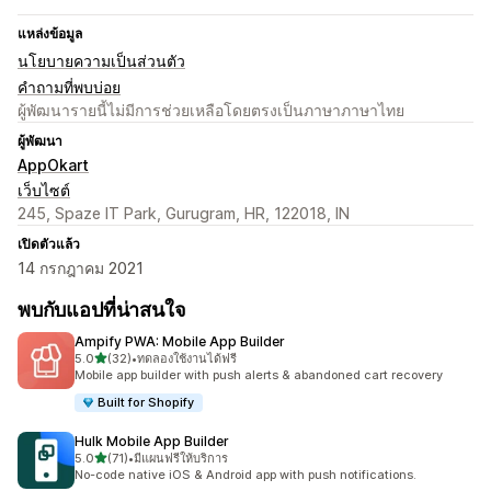
แหล่งข้อมูล
นโยบายความเป็นส่วนตัว
คำถามที่พบบ่อย
ผู้พัฒนารายนี้ไม่มีการช่วยเหลือโดยตรงเป็นภาษาภาษาไทย
ผู้พัฒนา
AppOkart
เว็บไซต์
245, Spaze IT Park, Gurugram, HR, 122018, IN
เปิดตัวแล้ว
14 กรกฎาคม 2021
พบกับแอปที่น่าสนใจ
Ampify PWA: Mobile App Builder
เต็ม 5 ดาว
5.0
(32)
•
ทดลองใช้งานได้ฟรี
ทั้งหมด 32 รีวิว
Mobile app builder with push alerts & abandoned cart recovery
Built for Shopify
Hulk Mobile App Builder
เต็ม 5 ดาว
5.0
(71)
•
มีแผนฟรีให้บริการ
ทั้งหมด 71 รีวิว
No-code native iOS & Android app with push notifications.