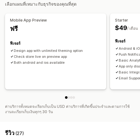
การจัดการผู้สมัครใช้งาน
การแจ้งเตือนแบบพุช
เลือกแผนที่เหมาะกับธุรกิจของคุณที่สุด
การแจ้งเตือนอัตโนมัติ
การติดตามคอนเวอร์ชัน
ตะกร้าสินค้าที่ยังไม่ชำระเงิน
การแจ้งเตือนอัตโนมัติ
การโปรโมท
ตามกำหนดเวลา
การแจ้งเตือนพนักงาน
Mobile App Preview
Starter
$49
ฟรี
/ เดือน
ฟีเจอร์
ฟีเจอร์
Android & i
Design app with unlimited theming option
Push Notific
Check store live on preview app
Basic Analy
Both android and ios available
App only dis
Basic Integr
Email Suppor
ค่าบริการทั้งหมดจะเรียกเก็บเป็น USD ค่าบริการที่เกิดขึ้นประจำและตามการใช้
งานจะเรียกเก็บเงินทุกๆ 30 วัน
รีวิว
(27)