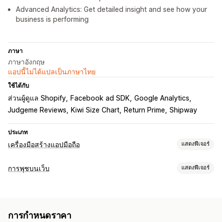
Advanced Analytics: Get detailed insight and see how your
business is performing
ภาษา
ภาษาอังกฤษ
แอปนี้ไม่ได้แปลเป็นภาษาไทย
ใช้ได้กับ
ส่วนผู้ดูแล Shopify
Facebook ad SDK
Google Analytics
Judgeme Reviews
Kiwi Size Chart
Return Prime
Shipway
ประเภท
เครื่องมือสร้างแอปมือถือ
แสดงฟีเจอร์
การปรับแต่ง
การพุชบนเว็บ
แสดงฟีเจอร์
การออกแบบแอป
แบนเนอร์
หน้าแรก
การเข้าสู่ระบบ
หน้าสินค้า
ประเภทการแจ้งเตือน
เครื่องมือแก้ไขการลากและวาง
คอลเลกชัน
หลายสกุลเงิน
การกู้คืนตะกร้าสินค้า
รางวัลความภักดี
อัปเดตคำสั่งซื้อ
หลายภาษา
การกำหนดราคา