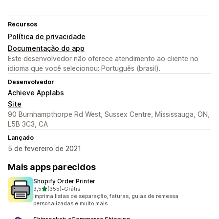
Recursos
Política de privacidade
Documentação do app
Este desenvolvedor não oferece atendimento ao cliente no
idioma que você selecionou: Português (brasil).
Desenvolvedor
Achieve Applabs
Site
90 Burnhampthorpe Rd West, Sussex Centre, Mississauga, ON,
L5B 3C3, CA
Lançado
5 de fevereiro de 2021
Mais apps parecidos
Shopify Order Printer
de 5 estrelas
3,5
(355)
•
Grátis
355 avaliações ao todo
Imprima listas de separação, faturas, guias de remessa
personalizadas e muito mais