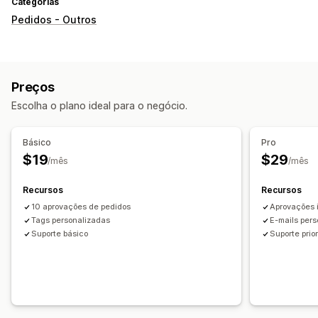
Categorias
Pedidos - Outros
Preços
Escolha o plano ideal para o negócio.
Básico
Pro
$19
$29
/mês
/mês
Recursos
Recursos
10 aprovações de pedidos
Aprovações i
Tags personalizadas
E-mails per
Suporte básico
Suporte prior