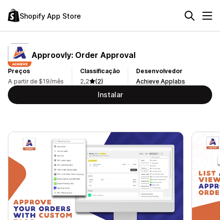
Shopify App Store
Approovly: Order Approval
Preços
Classificação
Desenvolvedor
A partir de $19/mês
2,2
(2)
Achieve Applabs
Instalar